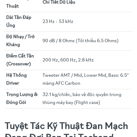
Chi Tiết Dữ Liệu
Thuật
Dải Tần Đáp
23 Hz - 53 kHz
Ứng
Độ Nhạy / Trở
90 dB / 8 Ohms (Tối thiểu 6.5 Ohms)
Kháng
Điểm Cắt Tần
200 Hz, 600 Hz, 2.8 kHz
(Crossover)
Hệ Thống
Tweeter AMT / Mid, Lower Mid, Bass: 6.5"
Driver
màng AFC Carbon
Trọng Lượng &
32.1 kg/chiếc, bảo vệ độc quyền trong
Đóng Gói
thùng máy bay (Flight case)
Tuyệt Tác Kỹ Thuật Đan Mạch