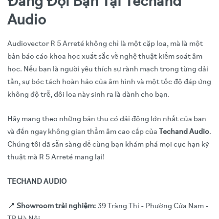
Đang Đợi Bạn Tại Techand
Audio
Audiovector R 5 Arreté không chỉ là một cặp loa, mà là một
bản báo cáo khoa học xuất sắc về nghệ thuật kiểm soát âm
học. Nếu bạn là người yêu thích sự rành mạch trong từng dải
tần, sự bóc tách hoàn hảo của âm hình và một tốc độ đáp ứng
không độ trễ, đôi loa này sinh ra là dành cho bạn.
Hãy mang theo những bản thu có dải động lớn nhất của bạn
và đến ngay không gian thẩm âm cao cấp của
Techand Audio
.
Chúng tôi đã sẵn sàng để cùng bạn khám phá mọi cực hạn kỹ
thuật mà R 5 Arreté mang lại!
TECHAND AUDIO
📍
Showroom trải nghiệm:
39 Tràng Thi - Phường Cửa Nam -
TP Hà Nội