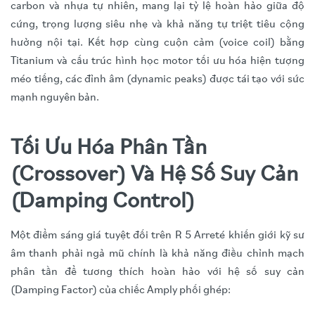
carbon và nhựa tự nhiên, mang lại tỷ lệ hoàn hảo giữa độ
cứng, trọng lượng siêu nhẹ và khả năng tự triệt tiêu cộng
hưởng nội tại. Kết hợp cùng cuộn cảm (voice coil) bằng
Titanium và cấu trúc hình học motor tối ưu hóa hiện tượng
méo tiếng, các đỉnh âm (dynamic peaks) được tái tạo với sức
mạnh nguyên bản.
Tối Ưu Hóa Phân Tần
(Crossover) Và Hệ Số Suy Cản
(Damping Control)
Một điểm sáng giá tuyệt đối trên R 5 Arreté khiến giới kỹ sư
âm thanh phải ngả mũ chính là khả năng điều chỉnh mạch
phân tần để tương thích hoàn hảo với hệ số suy cản
(Damping Factor) của chiếc Amply phối ghép: