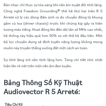
Bản nhạc chỉ thực sự tỏa sáng khi nền âm tuyệt đối tĩnh lặng.
Công nghệ Freedom Grounding® thế hệ thứ hai trên R 5
Arreté xử lý các dòng điện sinh ra do chuyển động từ khung
gầm củ loa (driver chassis) trước khi chúng kịp gây ra hiện
tượng méo tiếng. Hoạt động lên đến dải tần số MHz cao nhất,
hệ thống này hiệu quả hơn 50% so với thế hệ đầu tiên. Một
bộ lọc chuyên dụng sẽ định tuyến năng lượng không mong
muốn này truyền thẳng xuống đất một cách an toàn.
Sự tĩnh lặng trở nên tĩnh lặng hơn. Từng chi tiết nhỏ nhất
hiện lên rõ nét trên một nền âm đen tuyền.
Bảng Thông Số Kỹ Thuật
Audiovector R 5 Arreté:
Tiêu Chí Kỹ