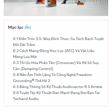
Mục lục
[Ẩn]
0.1 Kiến Trúc 3.5-Way Đích Thực: Sự Tách Bạch Tuyệt
Đối Dải Trầm
0.2 Cách Mạng Động Học Lực (AFC) Và Vật Liệu
Màng Loa Mới
0.3 Tối Ưu Hóa Phân Tần (Crossover) Và Hệ Số Suy
Cản (Damping Control)
0.4 Nền Âm Tĩnh Lặng Từ Công Nghệ Freedom
Grounding® Thế Hệ 2
0.5 Bảng Thông Số Kỹ Thuật Audiovector R 5 Arreté:
0.6 Tuyệt Tác Kỹ Thuật Đan Mạch Đang Đợi Bạn Tại
Techand Audio