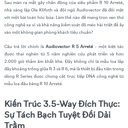
Sau màn ra mắt gây chấn động của siêu phẩm R 10 Arreté,
nhà sáng lập Ole Klifoth và đội ngũ Audiovector đã đối mặt
với một bài toán hóc búa: Làm thế nào để mang trọn vẹn thứ
công nghệ xa xỉ và khả năng kiểm soát độ méo hài triệt để ấy
vào một không gian phòng khách tiêu chuẩn?
Câu trả lời chính là
Audiovector R 5 Arreté
– một kiệt tác
được thai nghén từ 5 năm nghiên cứu phát triển và hơn
2.000 giờ thẩm âm khắt khe. Đây không chỉ là mẫu loa lấp
đầy khoảng trống giữa R 3 và R 6, mà là thiết bị đầu tiên trong
dòng R Series được chưng cất trực tiếp DNA công nghệ từ
mẫu loa đầu bảng R 10 Arreté.
Kiến Trúc 3.5-Way Đích Thực:
Sự Tách Bạch Tuyệt Đối Dải
Trầm