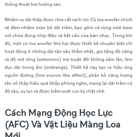
thống thoát hơi hướng sàn.
Nhiệm vụ dải thấp được chia cắt rạch ròi: Củ loa woofer chính
sẽ đảm nhiệm toàn bộ dải trầm, bao gồm cả vùng mid-bass
nơi chứa đựng nhịp điệu và kết cấu của bản nhạc. Trong khi
đó, một củ loa woofer thứ hai được thiết kế chuyên biệt chỉ
hoạt động ở những dải tần sâu thẳm nhất, gia tăng độ nặng
và độ mở rộng (extension) mà tuyệt đối không xâm lấn, làm
đục dải trung âm (midrange). Thiết kế này tạo ra hiệu ứng
nguồn đường (line source-like effect), phân bổ năng lượng
tần số thấp hiệu quả khắp phòng nghe, mang lại dải trầm có
độ sâu, uy lực và được kiểm soát cực kỳ chặt chẽ.
Cách Mạng Động Học Lực
(AFC) Và Vật Liệu Màng Loa
Mới