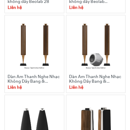
không dây Beolab 28
không dây Beolab
28(Gray)
Liên hệ
Liên hệ
Dàn Âm Thanh Nghe Nhạc
Dàn Âm Thanh Nghe Nhạc
Không Dây Bang &
Không Dây Bang &
Olufsen Beolab 18
Olufsen Beolab 18 & SUB
Liên hệ
Liên hệ
19