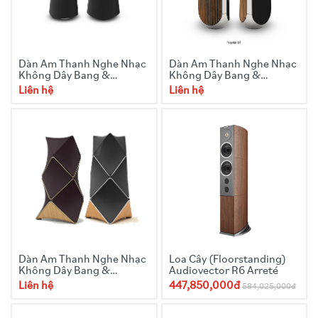
Dàn Âm Thanh Nghe Nhạc
Dàn Âm Thanh Nghe Nhạc
Không Dây Bang &
Không Dây Bang &
Olufsen Beolab 20
Olufsen Beolab 50
Liên hệ
Liên hệ
Dàn Âm Thanh Nghe Nhạc
Loa Cây (Floorstanding)
Không Dây Bang &
Audiovector R6 Arreté
Olufsen Beolab 90
Liên hệ
447,850,000đ
584,025,000đ