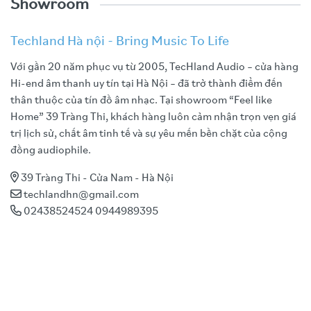
Showroom
Techland Hà nội - Bring Music To Life
Với gần 20 năm phục vụ từ 2005, TecHland Audio – cửa hàng
Hi-end âm thanh uy tín tại Hà Nội – đã trở thành điểm đến
thân thuộc của tín đồ âm nhạc. Tại showroom “Feel like
Home” 39 Tràng Thi, khách hàng luôn cảm nhận trọn vẹn giá
trị lịch sử, chất âm tinh tế và sự yêu mến bền chặt của cộng
đồng audiophile.
39 Tràng Thi - Cửa Nam - Hà Nội
techlandhn@gmail.com
02438524524 0944989395