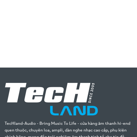
TecHland-Audio - Bring Music To Life - cửa hàng âm thanh hi-end
quen thuộc, chuyên loa, ampli, dàn nghe nhạc cao cấp, phụ kiện