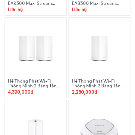
EA9300 Max-Stream
EA8300 Max-Stream
AC4000 Tri-Band WiFi
AC2200 Tri-Band WiFi
Liên hệ
Liên hệ
Router
Router
Hệ Thống Phát Wi-Fi
Hệ Thống Phát Wi-Fi
Thông Minh 2 Băng Tần
Thông Minh 2 Băng Tần
Linksys Velop 2-Pack
Linksys Velop 1-Pack
4,390,000đ
2,280,000đ