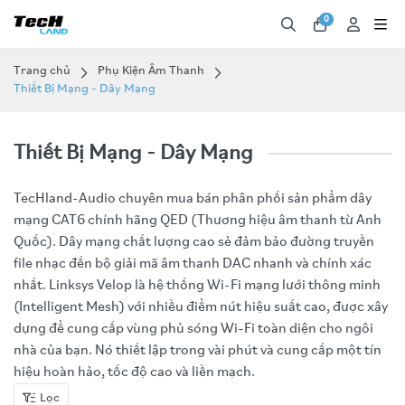
0
Trang chủ
Phụ Kiện Âm Thanh
Thiết Bị Mạng - Dây Mạng
Thiết Bị Mạng - Dây Mạng
TecHland-Audio chuyên mua bán phân phối sản phẩm dây
mạng CAT6 chính hãng QED (Thương hiệu âm thanh từ Anh
Quốc). Dây mạng chất lượng cao sẻ đảm bảo đường truyền
file nhạc đến bộ giải mã âm thanh DAC nhanh và chính xác
nhất. Linksys Velop là hệ thống Wi-Fi mạng lưới thông minh
(Intelligent Mesh) với nhiều điểm nút hiệu suất cao, được xây
dựng để cung cấp vùng phủ sóng Wi-Fi toàn diện cho ngôi
nhà của bạn. Nó thiết lập trong vài phút và cung cấp một tín
hiệu hoàn hảo, tốc độ cao và liền mạch.
Lọc