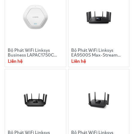
Bộ Phát WiFi Linksys
Bộ Phát WiFi Linksys
Business LAPAC1750C
EA9500S Max-Stream
AC1750 Dual-Band Cloud
AC5400 MU-MIMO
Liên hệ
Liên hệ
Wireless Access Point
Gigabit Router
Bộ Phát WiFi Linksys
Bộ Phát WiFi Linksys