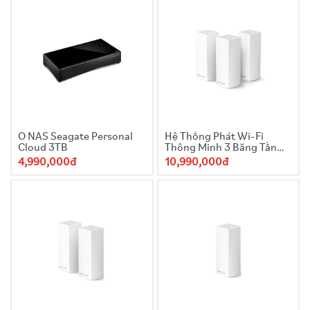
Ổ NAS Seagate Personal
Hệ Thống Phát Wi-Fi
Cloud 3TB
Thông Minh 3 Băng Tần
Linksys Velop 3-Pack
4,990,000đ
10,990,000đ