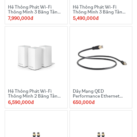
Hệ Thống Phát Wi-Fi
Hệ Thống Phát Wi-Fi
Thông Minh 3 Băng Tần
Thông Minh 3 Băng Tần
Linksys Velop 2-Pack
Linksys Velop 1-Pack
7,990,000đ
5,490,000đ
Hệ Thống Phát Wi-Fi
Dây Mạng QED
Thông Minh 2 Băng Tần
Performance Ethernet
Linksys Velop 3-Pack
Graphite Dài 1m
6,590,000đ
650,000đ