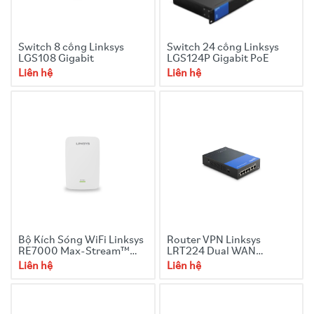
Switch 8 cổng Linksys
Switch 24 cổng Linksys
LGS108 Gigabit
LGS124P Gigabit PoE
Liên hệ
Liên hệ
Bộ Kích Sóng WiFi Linksys
Router VPN Linksys
RE7000 Max-Stream™
LRT224 Dual WAN
AC1900+ Wi-Fi Range
Business Gigabit
Liên hệ
Liên hệ
Extender