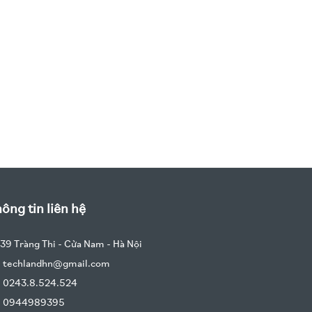
ông tin liên hệ
39 Tràng Thi - Cửa Nam - Hà Nội
techlandhn@gmail.com
0243.8.524.524
0944989395