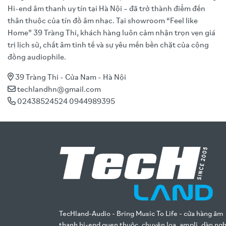
Hi-end âm thanh uy tín tại Hà Nội – đã trở thành điểm đến
thân thuộc của tín đồ âm nhạc. Tại showroom “Feel like
Home” 39 Tràng Thi, khách hàng luôn cảm nhận trọn vẹn giá
trị lịch sử, chất âm tinh tế và sự yêu mến bền chặt của cộng
đồng audiophile.
39 Tràng Thi - Cửa Nam - Hà Nội
techlandhn@gmail.com
02438524524 0944989395
TecHland-Audio - Bring Music To Life - cửa hàng âm
thanh hi-end quen thuộc, chuyên loa, ampli, dàn ng