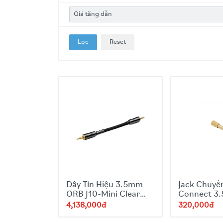
Lọc
Reset
Dây Tín Hiệu 3.5mm
Jack Chuyể
ORB J10-Mini Clear
Connect 3
Force Nova
6.5mm QE8
4,138,000đ
320,000đ