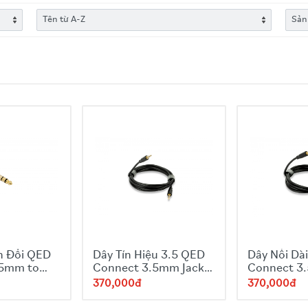
n Đổi QED
Dây Tín Hiệu 3.5 QED
Dây Nối Dà
.5mm to
Connect 3.5mm Jack
Connect 3
311
To Jack
Headphon
370,000đ
370,000đ