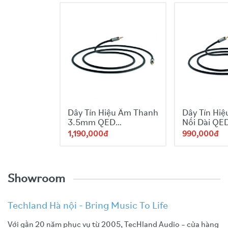
Dây Tín Hiệu Âm Thanh
Dây Tín Hi
3.5mm QED
Nối Dài QE
Performance Audio J2J
Performan
1,190,000đ
990,000đ
Dài 1,5m
Headphone 
Dài 1,5m
Showroom
Techland Hà nội - Bring Music To Life
Với gần 20 năm phục vụ từ 2005, TecHland Audio – cửa hàng