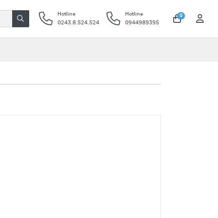
Hotline
Hotline
0
0243.8.524.524
0944989395