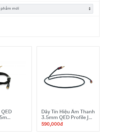
i QED
Dây Tín Hiệu Âm Thanh
.5m
3.5mm QED Profile J2J
e
Dài 1m
590,000đ