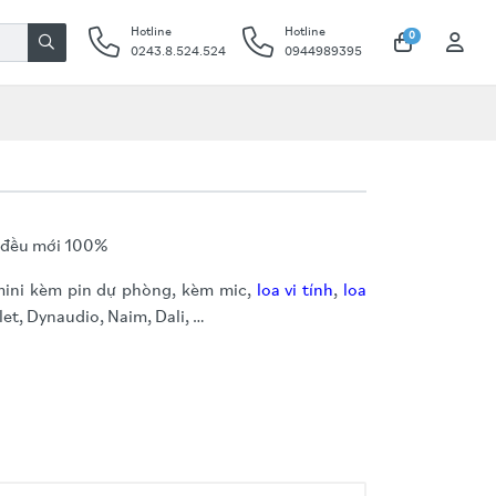
Hotline
Hotline
0
0243.8.524.524
0944989395
f đều mới 100%
ini kèm pin dự phòng, kèm mic,
loa vi tính
,
loa
et, Dynaudio, Naim, Dali, …