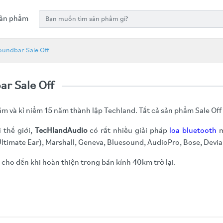
ản phẩm
Soundbar Sale Off
ar Sale Off
ăm và kỉ niểm 15 năm thành lập Techland. Tất cả sản phẩm Sale Of
 thế giới,
TecHlandAudio
có rất nhiều giải pháp
loa bluetooth
m
Ultimate Ear), Marshall, Geneva, Bluesound, AudioPro, Bose, Devial
 cho đến khi hoàn thiện trong bán kính 40km trở lại.