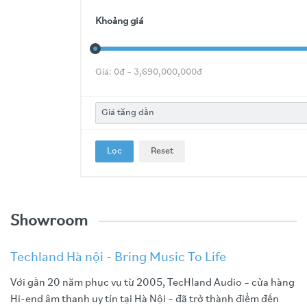
Khoảng giá
Giá:
0
đ –
3,690,000,000
đ
Lọc
Reset
Showroom
Techland Hà nội - Bring Music To Life
Với gần 20 năm phục vụ từ 2005, TecHland Audio – cửa hàng
Hi-end âm thanh uy tín tại Hà Nội – đã trở thành điểm đến