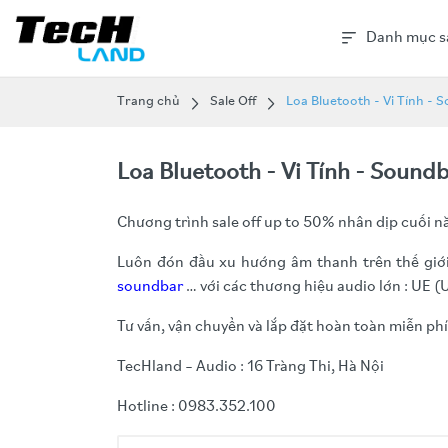
Danh mục s
Trang chủ
Sale Off
Loa Bluetooth - Vi Tính - 
Loa Bluetooth - Vi Tính - Soundb
Chương trình sale off up to 50% nhân dịp cuối n
Luôn đón đầu xu hướng âm thanh trên thế giới
soundbar
… với các thương hiệu audio lớn : UE (
Tư vấn, vận chuyển và lắp đặt hoàn toàn miễn phí
TecHland – Audio : 16 Tràng Thi, Hà Nội
Hotline : 0983.352.100