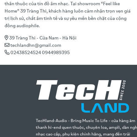
thân thuộc của tín đồ âm nhạc. Tại showroom “Feel like
Home” 39 Tràng Thi, khách hàng luôn cảm nhận trọn vẹn giá
trị lịch sử, chất âm tinh tế và sự yêu mến bền chặt của cộng
đồng audiophile.
39 Tràng Thi - Cửa Nam - Hà Nội
techlandhn@gmail.com
02438524524 0944989395
TecHland-Audio - Bring Music To Life - cửa hàng âm
thanh hi-end quen thuộc, chuyên loa, ampli, dàn ng
nhạc cao cấp, phụ kiện chính hãng, mang đến trải