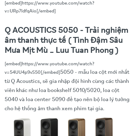
[embed]https://www.youtube.com/watch?
v=URp7ldfqAio[/embed]
Q ACOUSTICS 5050 - Trải nghiệm
âm thanh thực tế ( Tình Đậm Sâu
Mưa Mịt Mù _ Luu Tuan Phong )
[embed]https://www.youtube.com/watch?
5050 - mẫu loa cột mới nhất
v=54UU4p9vS50[/embed]
từ Q Acoustics, sẽ gia nhập đội hình cùng các thành
viên khác như loa bookshelf 5010/5020, loa cột
5040 và loa center 5090 để tạo nên bộ loa lý tưởng
cho hệ thống âm thanh xem phim tại gia.