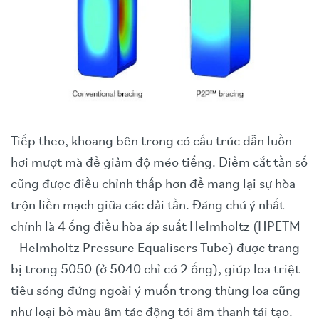
Tiếp theo, khoang bên trong có cấu trúc dẫn luồn
hơi mượt mà để giảm độ méo tiếng. Điểm cắt tần số
cũng được điều chỉnh thấp hơn để mang lại sự hòa
trộn liền mạch giữa các dải tần. Đáng chú ý nhất
chính là 4 ống điều hòa áp suất Helmholtz (HPETM
- Helmholtz Pressure Equalisers Tube) được trang
bị trong 5050 (ở 5040 chỉ có 2 ống), giúp loa triệt
tiêu sóng đứng ngoài ý muốn trong thùng loa cũng
như loại bỏ màu âm tác động tới âm thanh tái tạo.