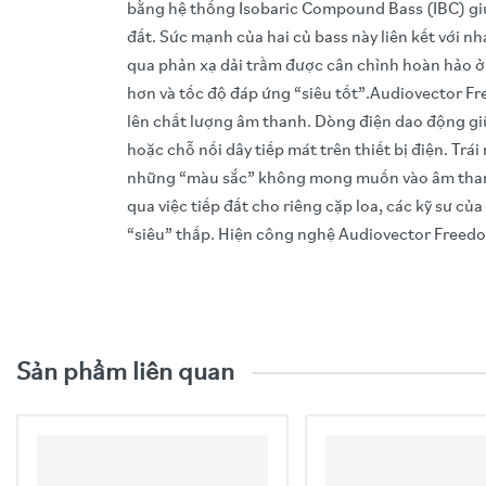
bằng hệ thống Isobaric Compound Bass (IBC) giú
đất. Sức mạnh của hai củ bass này liên kết với
qua phản xạ dải trầm được cân chỉnh hoàn hảo ở 
hơn và tốc độ đáp ứng “siêu tốt”.Audiovector Fr
lên chất lượng âm thanh. Dòng điện dao động giữ
hoặc chỗ nối dây tiếp mát trên thiết bị điện. T
những “màu sắc” không mong muốn vào âm thanh d
qua việc tiếp đất cho riêng cặp loa, các kỹ sư củ
“siêu” thấp. Hiện công nghệ Audiovector Freedom
Video trải nghiệm sản phẩ
- Kiểu loa: 3.5 đường tiếng
- Củ loa treble: R Evotech
- Củ loa mid: 16.5 cm carbon
- Củ loa Bass: 20.3 & 16,5 cm Isobaric Bass R
Sản phẩm liên quan
- Dải tần đáp ứng: 28 Hz – 52 kHz
- Tần số cắt: 100/350/3000 Hz
- Độ nhạy: 92.5 dB
- Trở kháng: 8 Ohm
- Công suất: 450 W
- Kích thước: 123,4 x 27,8 x 43,1 cm