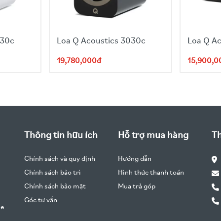
030c
Loa Q Acoustics 3030c
Loa Q A
19,780,000đ
15,900,0
Thông tin hữu ích
Hỗ trợ mua hàng
Th
Chính sách và quy định
Hướng dẫn
Chính sách bảo trì
Hình thức thanh toán
Chính sách bảo mật
Mua trả góp
Góc tư vấn
he