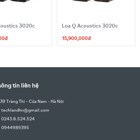
coustics 3020c
Loa Q Acoustics 3020c
00đ
15,900,000đ
ông tin liên hệ
39 Tràng Thi - Cửa Nam - Hà Nội
techlandhn@gmail.com
0243.8.524.524
0944989395