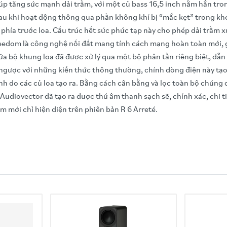
p tăng sức mạnh dải trầm, với một củ bass 16,5 inch nằm hẳn tr
 nhau khi hoạt động thông qua phần không khí bị “mắc kẹt” trong 
phía trước loa. Cấu trúc hết sức phức tạp này cho phép dải trầm 
eedom là công nghệ nối đất mang tính cách mạng hoàn toàn mới, g
a bộ khung loa đã được xử lý qua một bộ phân tần riêng biệt, dẫn
rái ngược với những kiến thức thông thường, chính dòng điện này t
o các củ loa tạo ra. Bằng cách cân bằng và lọc toàn bộ chúng q
a Audiovector đã tạo ra được thứ âm thanh sạch sẽ, chính xác, chi t
 mới chỉ hiện diện trên phiên bản R 6 Arreté.
m
eflex