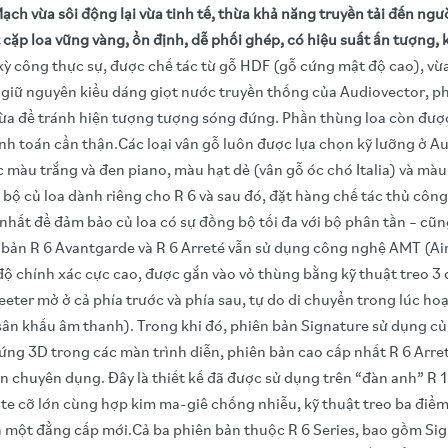
Mạch vừa sôi động lại vừa tinh tế, thừa khả năng truyền tải đến n
cặp loa vững vàng, ổn định, dễ phối ghép, có hiệu suất ấn tượng, 
kỳ công thực sự, được chế tác từ gỗ HDF (gỗ cứng mật độ cao), vừ
 giữ nguyên kiểu dáng giọt nước truyền thống của Audiovector, phí
ừa để tránh hiện tượng tượng sóng đứng. Phần thùng loa còn được g
 tính toán cẩn thận.Các loại vân gỗ luôn được lựa chọn kỹ lưỡng ở
ác màu trắng và đen piano, màu hạt dẻ (vân gỗ óc chó Italia) và 
àn bộ củ loa dành riêng cho R 6 và sau đó, đặt hàng chế tác thủ c
nhất để đảm bảo củ loa có sự đồng bộ tối đa với bộ phân tần – cũn
n bản R 6 Avantgarde và R 6 Arreté vẫn sử dụng công nghệ AMT (A
ộ chính xác cực cao, được gắn vào vỏ thùng bằng kỹ thuật treo 
eeter mở ở cả phía trước và phía sau, tự do di chuyển trong lúc 
n khấu âm thanh). Trong khi đó, phiên bản Signature sử dụng củ 
 ứng 3D trong các màn trình diễn, phiên bản cao cấp nhất R 6 Arre
chuyên dụng. Đây là thiết kế đã được sử dụng trên “đàn anh” R 11 
te cỡ lớn cùng hợp kim ma-giê chống nhiễu, kỹ thuật treo ba điể
ên một đẳng cấp mới.Cả ba phiên bản thuộc R 6 Series, bao gồm Si