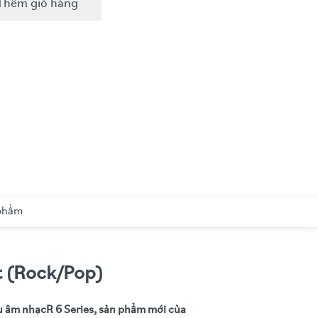
Thêm giỏ hàng
 phẩm
t (Rock/Pop)
u âm nhạc
R 6 Series, sản phẩm mới của