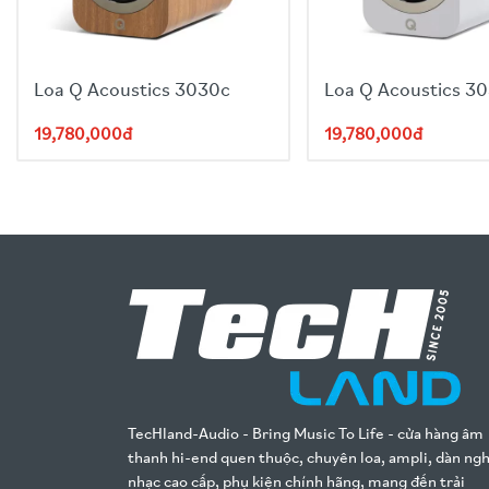
Loa Q Acoustics 3030c
Loa Q Acoustics 3
19,780,000đ
19,780,000đ
TecHland-Audio - Bring Music To Life - cửa hàng âm
thanh hi-end quen thuộc, chuyên loa, ampli, dàn ng
nhạc cao cấp, phụ kiện chính hãng, mang đến trải