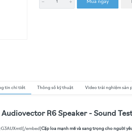
Mua ngay
g tin chi tiết
Thông số kỹ thuật
Video trải nghiệm sản
udiovector R6 Speaker - Sound Tes
XzG3AUXmtI[/embed]
Cặp loa mạnh mẽ và sang trọng cho người yê