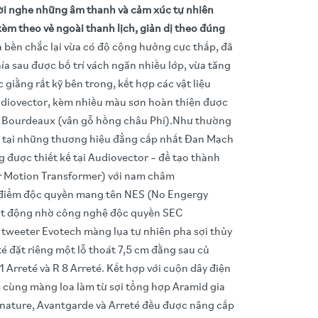
gười nghe những âm thanh và cảm xúc tự nhiên
kèm theo vẻ ngoài thanh lịch, giản dị theo đúng
a bền chắc lại vừa có độ cộng hưởng cực thấp, đã
a sau được bố trí vách ngăn nhiều lớp, vừa tăng
iằng rất kỹ bên trong, kết hợp các vật liệu
 Audiovector, kèm nhiều màu sơn hoàn thiện được
màu Bourdeaux (vân gỗ hồng châu Phi).Như thường
ông tại những thương hiệu đẳng cấp nhất Đan Mạch
g được thiết kế tại Audiovector – để tạo thành
ir Motion Transformer) với nam châm
3 điểm độc quyền mang tên NES (No Engergy
hoạt động nhờ công nghệ độc quyền SEC
tweeter Evotech màng lụa tự nhiên pha sợi thủy
té đặt riêng một lỗ thoát 7,5 cm đằng sau củ
Arreté và R 8 Arreté. Kết hợp với cuộn dây điện
m cùng màng loa làm từ sợi tổng hợp Aramid gia
gnature, Avantgarde và Arreté đều được nâng cấp