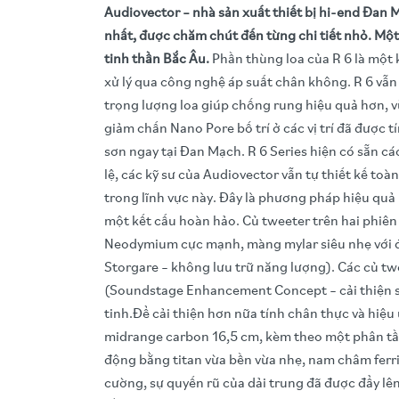
Audiovector – nhà sản xuất thiết bị hi-end Đan 
nhất, được chăm chút đến từng chi tiết nhỏ. Một 
tinh thần Bắc Âu.
Phần thùng loa của R 6 là một 
xử lý qua công nghệ áp suất chân không. R 6 vẫn
trọng lượng loa giúp chống rung hiệu quả hơn, v
giảm chấn Nano Pore bố trí ở các vị trí đã được
sơn ngay tại Đan Mạch. R 6 Series hiện có sẵn c
lệ, các kỹ sư của Audiovector vẫn tự thiết kế to
trong lĩnh vực này. Đây là phương pháp hiệu quả 
một kết cấu hoàn hảo. Củ tweeter trên hai phiê
Neodymium cực mạnh, màng mylar siêu nhẹ với đ
Storgare – không lưu trữ năng lượng). Các củ tw
(Soundstage Enhancement Concept – cải thiện sâ
tinh.Để cải thiện hơn nữa tính chân thực và hiệu
midrange carbon 16,5 cm, kèm theo một phân tần 
động bằng titan vừa bền vừa nhẹ, nam châm ferri
cường, sự quyến rũ của dải trung đã được đẩy l