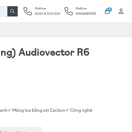
Hotline
Hotline
0
0243.8.524.524
0944989395
ing) Audiovector R6
ạnh✓ Màng loa bằng sợi Cacbon✓ Công nghệ