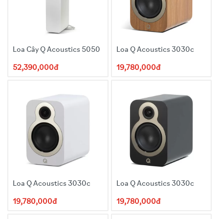
Không kèm chân: 170mm x 700mm x 296mm (6.7” x 25.6”
x 11.7”)
Đóng gói:
Mỗi chiếc đơn: 840mm x 310mm x 425mm (33.1” x
12.2” x 16.7”)
Cặp: 850mm x 645mm x 460mm (33.5” x 25.4” x
Loa Cây Q Acoustics 5050
Loa Q Acoustics 3030c
18.1”)
52,390,000đ
19,780,000đ
Khối lượng loa chính: 12.4kg (27lb 5oz)
Khối lượng loa thụ động: 11.8kg (26lb)
Đóng gói: 34.6kg (76lb 4oz)
Loa Q Acoustics 3030c
Loa Q Acoustics 3030c
19,780,000đ
19,780,000đ