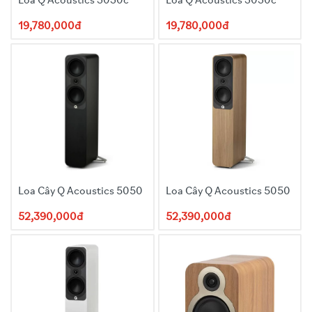
Loa Q Acoustics 3030c
Loa Q Acoustics 3030c
Cấu hình thùng loa: Bass phản xạ
19,780,000đ
19,780,000đ
Củ loa Mid/Bass: 2 x 125mm (5.0in)
Củ loa dải cao: 1 x 22mm (0.9in)
Tần số cắt: 2.5kHz
Tải tần đáp ứng (-6dB): 38Hz - 22kHz
Analogue – Phono
Analogue – 3.5mm Jack
Optical (S/PDIF) – Toslink
USB – Type B connector
Bluetooth®
Loa Cây Q Acoustics 5050
Loa Cây Q Acoustics 5050
52,390,000đ
52,390,000đ
Sub out (1V)
Kèm chân: 250mm x 710mm x 296mm (10.0” x 28.0” x
11.7”)