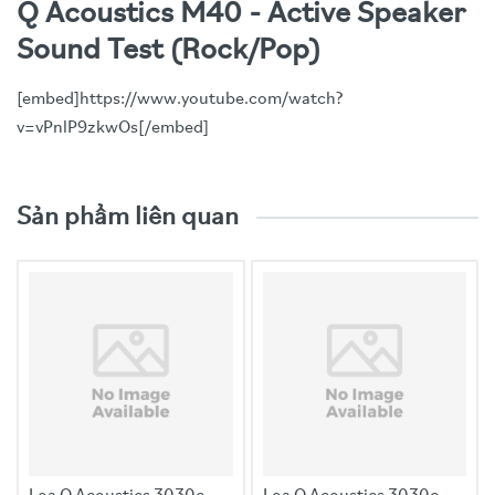
Q Acoustics M40 - Active Speaker
Sound Test (Rock/Pop)
[embed]https://www.youtube.com/watch?
v=vPnlP9zkwOs[/embed]
Video trải nghiệm sản phẩm
Sản phẩm liên quan
Nguồn điện đầu vào: 100V-240V, 50/60Hz
Công suất tiêu thụ:
Chế độ chờ: < 0.5W
Hoạt động bình thường: ~10W
Công suất đỉnh: 2*100W
Công suất duy trì: 2*50W
Méo hài tại mức công suất định danh: <0.7%