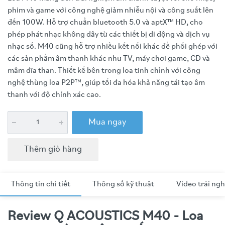
phim và game với công nghệ giảm nhiễu nội và công suất lên
đến 100W. Hỗ trợ chuẩn bluetooth 5.0 và aptX™ HD, cho
phép phát nhạc không dây từ các thiết bị di động và dịch vụ
nhạc số. M40 cũng hỗ trợ nhiều kết nối khác để phối ghép với
các sản phẩm âm thanh khác như TV, máy chơi game, CD và
mâm đĩa than. Thiết kế bên trong loa tinh chỉnh với công
nghệ thùng loa P2P™, giúp tối đa hóa khả năng tái tạo âm
thanh với độ chính xác cao.
Mua ngay
Thêm giỏ hàng
Thông tin chi tiết
Thông số kỹ thuật
Video trải ng
Review Q ACOUSTICS M40 - Loa