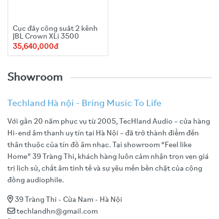
Cục đẩy công suất 2 kênh
JBL Crown XLi 3500
35,640,000đ
Showroom
Techland Hà nội - Bring Music To Life
Với gần 20 năm phục vụ từ 2005, TecHland Audio – cửa hàng
Hi-end âm thanh uy tín tại Hà Nội – đã trở thành điểm đến
thân thuộc của tín đồ âm nhạc. Tại showroom “Feel like
Home” 39 Tràng Thi, khách hàng luôn cảm nhận trọn vẹn giá
trị lịch sử, chất âm tinh tế và sự yêu mến bền chặt của cộng
đồng audiophile.
39 Tràng Thi - Cửa Nam - Hà Nội
techlandhn@gmail.com