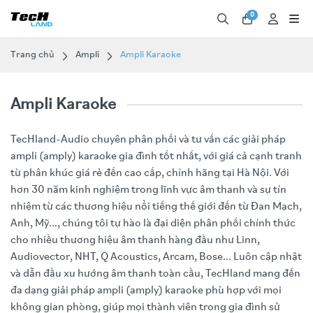
0
Trang chủ
Ampli
Ampli Karaoke
Ampli Karaoke
TecHland-Audio chuyên phân phối và tư vấn các giải pháp
ampli (amply) karaoke gia đình tốt nhất, với giá cả cạnh tranh
từ phân khúc giá rẻ đến cao cấp, chính hãng tại Hà Nội. Với
hơn 30 năm kinh nghiệm trong lĩnh vực âm thanh và sự tín
nhiệm từ các thương hiệu nổi tiếng thế giới đến từ Đan Mạch,
Anh, Mỹ..., chúng tôi tự hào là đại diện phân phối chính thức
cho nhiều thương hiệu âm thanh hàng đầu như Linn,
Audiovector, NHT, Q Acoustics, Arcam, Bose... Luôn cập nhật
và dẫn đầu xu hướng âm thanh toàn cầu, TecHland mang đến
đa dạng giải pháp ampli (amply) karaoke phù hợp với mọi
không gian phòng, giúp mọi thành viên trong gia đình sử