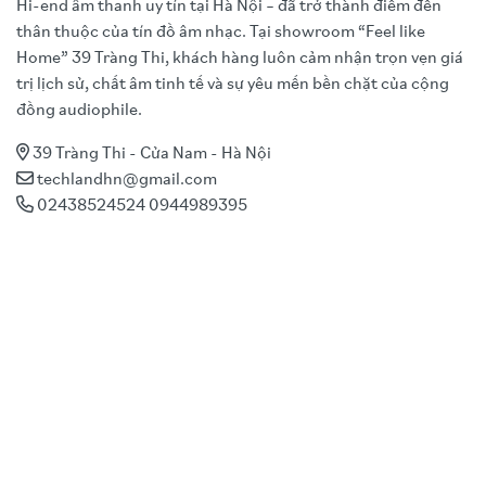
Hi-end âm thanh uy tín tại Hà Nội – đã trở thành điểm đến
thân thuộc của tín đồ âm nhạc. Tại showroom “Feel like
Home” 39 Tràng Thi, khách hàng luôn cảm nhận trọn vẹn giá
trị lịch sử, chất âm tinh tế và sự yêu mến bền chặt của cộng
đồng audiophile.
39 Tràng Thi - Cửa Nam - Hà Nội
techlandhn@gmail.com
02438524524 0944989395