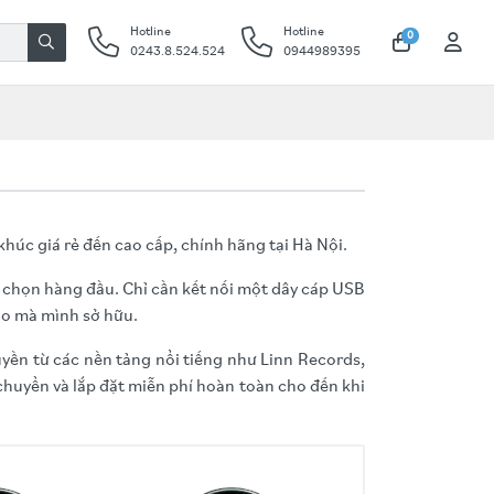
Hotline
Hotline
0
0243.8.524.524
0944989395
 khúc giá rẻ đến cao cấp, chính hãng tại Hà Nội.
ựa chọn hàng đầu. Chỉ cần kết nối một dây cáp USB
ao mà mình sở hữu.
yền từ các nền tảng nổi tiếng như Linn Records,
chuyển và lắp đặt miễn phí hoàn toàn cho đến khi