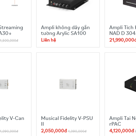
Streaming
Ampli không dây gắn
Ampli Tích
 A30+
tường Arylic SA100
NAD D 304
Liên hệ
21,990,000
4,500,000đ
elity V-Can
Musical Fidelity V-PSU
Ampli Tai 
II
rPAC
2,050,000đ
4,120,000đ
4,090,000đ
4,090,000đ