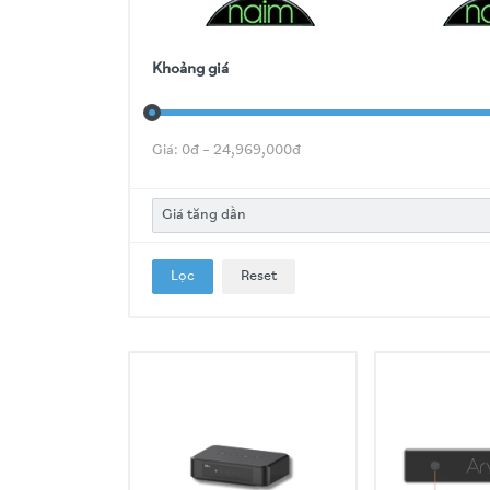
Khoảng giá
Giá:
0
đ –
24,969,000
đ
Lọc
Reset