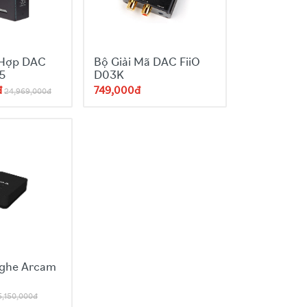
 Hợp DAC
Bộ Giải Mã DAC FiiO
5
D03K
đ
749,000đ
24,969,000đ
Nghe Arcam
5,150,000đ