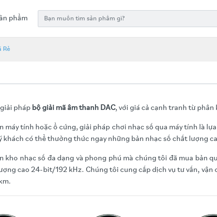
ản phẩm
á Rẻ
 giải pháp
bộ giải mã âm thanh DAC
, với giá cả cạnh tranh từ phân
n máy tính hoặc ổ cứng, giải pháp chơi nhạc số qua máy tính là l
uý khách có thể thưởng thức ngay những bản nhạc số chất lượng c
ận kho nhạc số đa dạng và phong phú mà chúng tôi đã mua bản qu
ợng cao 24-bit/192 kHz. Chúng tôi cung cấp dịch vụ tư vấn, vận 
 km.