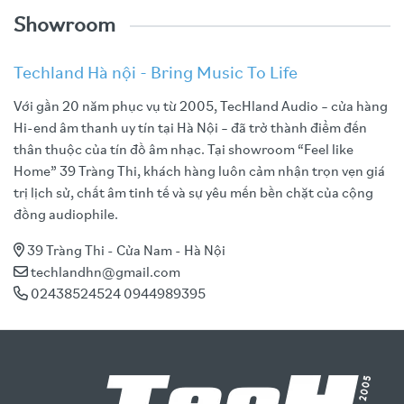
Showroom
Techland Hà nội - Bring Music To Life
Với gần 20 năm phục vụ từ 2005, TecHland Audio – cửa hàng
Hi-end âm thanh uy tín tại Hà Nội – đã trở thành điểm đến
thân thuộc của tín đồ âm nhạc. Tại showroom “Feel like
Home” 39 Tràng Thi, khách hàng luôn cảm nhận trọn vẹn giá
trị lịch sử, chất âm tinh tế và sự yêu mến bền chặt của cộng
đồng audiophile.
39 Tràng Thi - Cửa Nam - Hà Nội
techlandhn@gmail.com
02438524524 0944989395