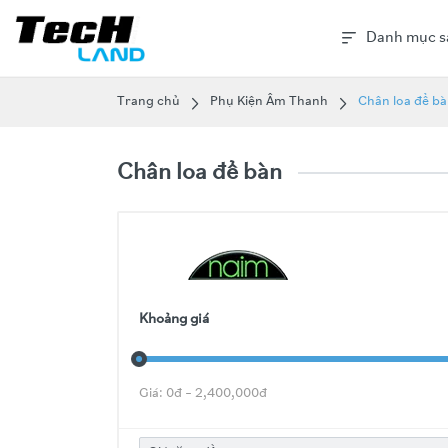
Danh mục s
Trang chủ
Phụ Kiện Âm Thanh
Chân loa để b
Chân loa để bàn
Khoảng giá
Giá:
0
đ –
2,400,000
đ