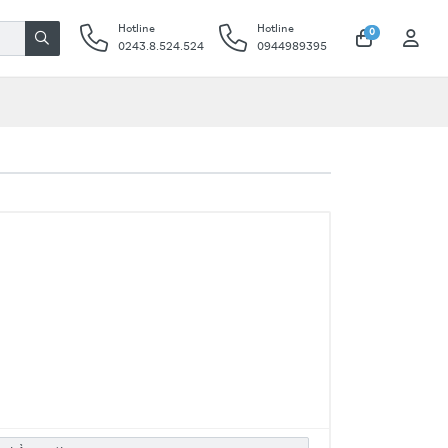
Hotline
Hotline
0
0243.8.524.524
0944989395