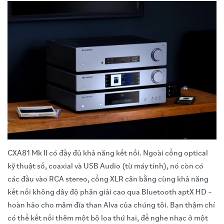
CXA81 Mk II có đầy đủ khả năng kết nối. Ngoài cổng optical
kỹ thuật số, coaxial và USB Audio (từ máy tính), nó còn có
các đầu vào RCA stereo, cổng XLR cân bằng cùng khả năng
kết nối không dây độ phân giải cao qua Bluetooth aptX HD –
hoàn hảo cho mâm đĩa than Alva của chúng tôi. Bạn thậm chí
có thể kết nối thêm một bộ loa thứ hai, để nghe nhạc ở một