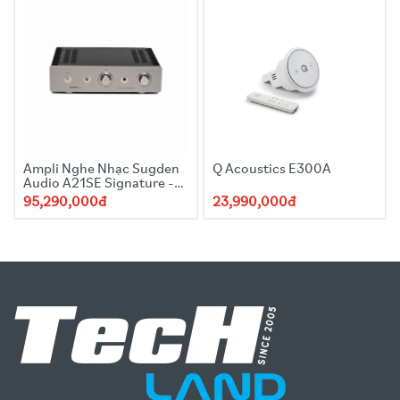
Ampli Nghe Nhạc Sugden
Q Acoustics E300A
Audio A21SE Signature -
Titan
95,290,000đ
23,990,000đ