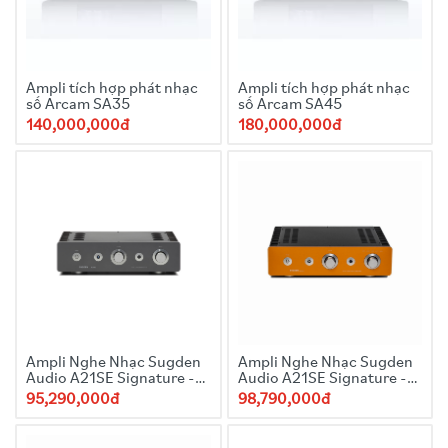
Ampli tích hợp phát nhạc
Ampli tích hợp phát nhạc
số Arcam SA35
số Arcam SA45
140,000,000đ
180,000,000đ
Ampli Nghe Nhạc Sugden
Ampli Nghe Nhạc Sugden
Audio A21SE Signature -
Audio A21SE Signature -
Gray
Orange
95,290,000đ
98,790,000đ