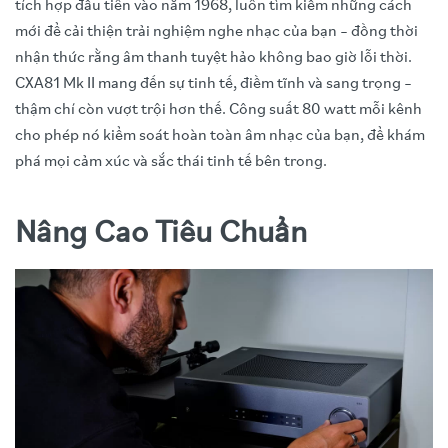
tích hợp đầu tiên vào năm 1968, luôn tìm kiếm những cách
mới để cải thiện trải nghiệm nghe nhạc của bạn – đồng thời
nhận thức rằng âm thanh tuyệt hảo không bao giờ lỗi thời.
CXA81 Mk II mang đến sự tinh tế, điềm tĩnh và sang trọng –
thậm chí còn vượt trội hơn thế. Công suất 80 watt mỗi kênh
cho phép nó kiểm soát hoàn toàn âm nhạc của bạn, để khám
phá mọi cảm xúc và sắc thái tinh tế bên trong.
Nâng Cao Tiêu Chuẩn