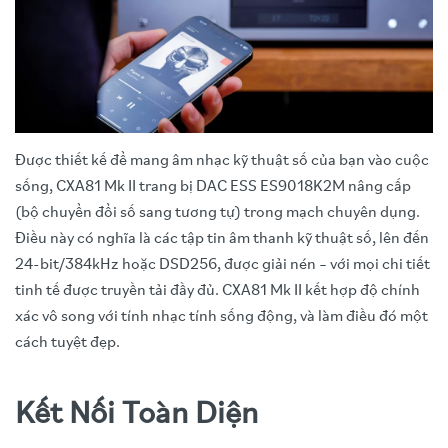
Được thiết kế để mang âm nhạc kỹ thuật số của bạn vào cuộc
sống, CXA81 Mk II trang bị DAC ESS ES9018K2M nâng cấp
(bộ chuyển đổi số sang tương tự) trong mạch chuyên dụng.
Điều này có nghĩa là các tập tin âm thanh kỹ thuật số, lên đến
24-bit/384kHz hoặc DSD256, được giải nén – với mọi chi tiết
tinh tế được truyền tải đầy đủ. CXA81 Mk II kết hợp độ chính
xác vô song với tính nhạc tính sống động, và làm điều đó một
cách tuyệt đẹp.
Kết Nối Toàn Diện