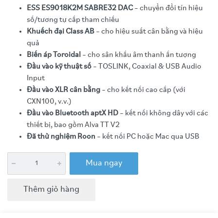
ESS ES9018K2M SABRE32 DAC
– chuyển đổi tín hiệu
số/tương tự cấp tham chiếu
Khuếch đại Class AB
– cho hiệu suất cân bằng và hiệu
quả
Biến áp Toroidal
– cho sân khấu âm thanh ấn tượng
Đầu vào kỹ thuật số
– TOSLINK, Coaxial & USB Audio
Input
Đầu vào XLR cân bằng
– cho kết nối cao cấp (với
CXN100, v.v.)
Đầu vào Bluetooth aptX HD
– kết nối không dây với các
thiết bị, bao gồm Alva TT V2
Đã thử nghiệm Roon
– kết nối PC hoặc Mac qua USB
Mua ngay
Thêm giỏ hàng