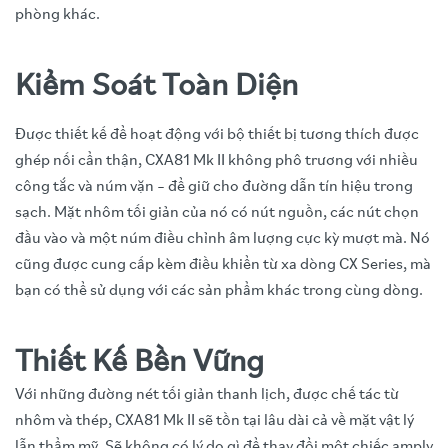
phòng khác.
Kiểm Soát Toàn Diện
Được thiết kế để hoạt động với bộ thiết bị tương thích được
ghép nối cẩn thận, CXA81 Mk II không phô trương với nhiều
công tắc và núm vặn – để giữ cho đường dẫn tín hiệu trong
sạch. Mặt nhôm tối giản của nó có nút nguồn, các nút chọn
đầu vào và một núm điều chỉnh âm lượng cực kỳ mượt mà. Nó
cũng được cung cấp kèm điều khiển từ xa dòng CX Series, mà
bạn có thể sử dụng với các sản phẩm khác trong cùng dòng.
Thiết Kế Bền Vững
Với những đường nét tối giản thanh lịch, được chế tác từ
nhôm và thép, CXA81 Mk II sẽ tồn tại lâu dài cả về mặt vật lý
lẫn thẩm mỹ. Sẽ không có lý do gì để thay đổi một chiếc amply