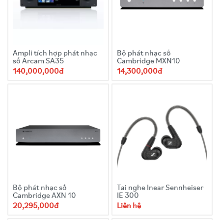
connector; 1 x 10ft cable with 4-pin XLR connector
Type DAC and headphones amplifier
Ampli tích hợp phát nhạc
Max. power 2 x 1W @ 1kHz under 32 Ω
Bộ phát nhạc số
số Arcam SA35
Cambridge MXN10
Frequency response 10Hz to 100kHz
Total Harmonic Distortion (THD) < 0,001%
140,000,000đ
14,300,000đ
Signal-to-noise ratio > 116dB @ 32 Ω (Class A)
Power supply 85 to 265 Vac / 47 – 63Hz
Dimensions (H x L x D) 321 x 200 x 297mm
Weight 10.25 lbs (4.65kg)
Audio inputs Unbalanced analog RCA
Digital S/PDIF coaxial (RCA): Max. sampling
frequency 192kHz (AES3-compatible)
Max. resolution 24-bit
Optical digital (TosLink) Max. sampling frequency
192kHz (AES3-compatible)
Max. resolution 24-bit
Digital USB (USB-B): standard USB: USB 2.0 / USB
3.0 – USB audio class
Bộ phát nhạc số
Tai nghe Inear Sennheiser
Audio outputs:
Cambridge AXN 10
IE 300
Balanced analog 3-point XLR
20,295,000đ
Liên hệ
Unbalanced analog RCA