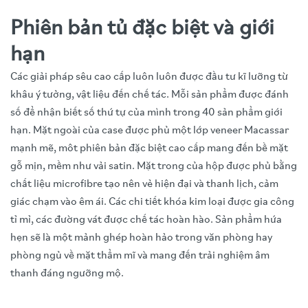
Phiên bản tủ đặc biệt và giới
hạn
Các giải pháp sêu cao cấp luôn luôn được đầu tư kĩ lưỡng từ
khâu ý tưởng, vật liệu đến chế tác. Mỗi sản phẩm được đánh
số để nhận biết số thứ tự của mình trong 40 sản phẩm giới
hạn. Mặt ngoài của case được phủ một lớp veneer Macassar
mạnh mẽ, môt phiên bản đặc biệt cao cấp mang đến bề mặt
gỗ mịn, mềm như vải satin. Mặt trong của hộp được phủ bằng
chất liệu microfibre tạo nên vẻ hiện đại và thanh lịch, cảm
giác chạm vào êm ái. Các chi tiết khóa kim loại được gia công
tỉ mỉ, các đường vát được chế tác hoàn hào. Sản phẩm hứa
hẹn sẽ là một mảnh ghép hoàn hảo trong văn phòng hay
phòng ngủ về mặt thẩm mĩ và mang đến trải nghiệm âm
thanh đáng ngưỡng mộ.
Video trải nghiệm sản phẩm