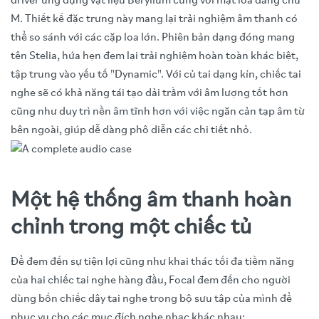
driver ứng dụng vật liệu Berylium cùng với mặt loa dáng chữ
M. Thiết kế đặc trưng này mang lại trải nghiệm âm thanh có
thể so sánh với các cặp loa lớn. Phiên bản dạng đóng mang
tên Stelia, hứa hẹn đem lại trải nghiệm hoàn toàn khác biệt,
tập trung vào yếu tố "Dynamic". Với củ tai dạng kín, chiếc tai
nghe sẽ có khả năng tái tạo dải trầm với âm lượng tốt hơn
cũng như duy trì nền âm tĩnh hơn với việc ngăn cản tạp âm từ
bên ngoài, giúp dễ dàng phô diễn các chi tiết nhỏ.
Một hệ thống âm thanh hoàn
chỉnh trong một chiếc tủ
Để đem đến sự tiện lợi cũng như khai thác tối đa tiềm năng
của hai chiếc tai nghe hàng đầu, Focal đem đến cho người
dùng bốn chiếc dây tai nghe trong bộ sưu tập của mình để
phục vụ cho các mục đích nghe nhạc khác nhau: