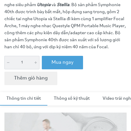
nghe siêu phẩm
Utopia
và
Stellia
. Bộ sản phẩm Symphonie
40th được trình bày bắt mắt, hộp đựng sang trọng, gồm 2
chiếc tai nghe Utopia và Stellia đi kèm cùng 1 amplifier Focal
Arche, 1 máy nghe nhạc Questyle QPM Portable Music Player,
cộng thêm các phụ kiện dây dẫn/adapter cao cấp khác. Bộ
sản phẩm Symphonie 40th được sản xuất với số lượng giới
hạn chỉ 40 bộ, ứng với dịp kỷ niệm 40 năm của Focal.
Mua ngay
Thêm giỏ hàng
Thông tin chi tiết
Thông số kỹ thuật
Video trải ng