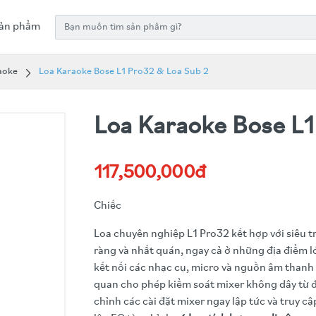
ản phẩm
aoke
Loa Karaoke Bose L1 Pro32 & Loa Sub 2
Loa Karaoke Bose L1
117,500,000đ
Chiếc
Loa chuyên nghiệp L1 Pro32 kết hợp với siêu t
ràng và nhất quán, ngay cả ở những địa điểm l
kết nối các nhạc cụ, micro và nguồn âm thanh
quan cho phép kiểm soát mixer không dây từ đ
chỉnh các cài đặt mixer ngay lập tức và truy c