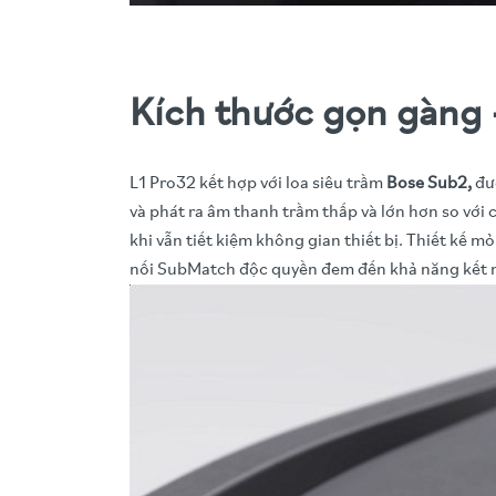
Kích thước gọn gàng
L1 Pro32 kết hợp với loa siêu trầm
Bose Sub2,
đượ
và phát ra âm thanh trầm thấp và lớn hơn so với
khi vẫn tiết kiệm không gian thiết bị. Thiết kế 
nối SubMatch độc quyền đem đến khả năng kết n