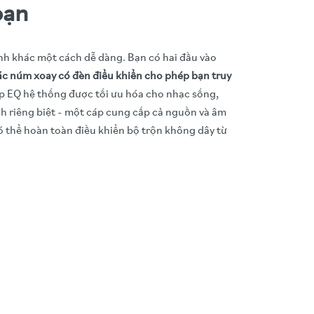
bạn
anh khác một cách dễ dàng. Bạn có hai đầu vào
c núm xoay có đèn điểu khiển cho phép bạn truy
ập EQ hệ thống được tối ưu hóa cho nhạc sống,
h riêng biệt - một cáp cung cấp cả nguồn và âm
ó thể hoàn toàn điều khiển bộ trộn không dây từ