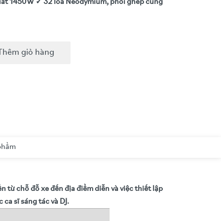
suất 1450W
✓ 32 loa Neodymium, phối ghép cùng
Thêm giỏ hàng
 phẩm
 từ chỗ đỗ xe đến địa điểm diễn và việc thiết lập
ca sĩ sáng tác và DJ.