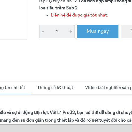
lập EQ tùy chỉnh.
✓ Loa tích hợp ampli công 
loa siêu trầm Sub 2
Liên hệ để được giá tốt nhất.
Mua ngay
g tin chi tiết
Thông số kỹ thuật
Video trải nghiệm sản
 và sự di động tiện lợi. Với L1 Pro32, bạn có thể dễ dàng di chuyển
ang đến sự đơn giản trong thiết lập và độ rõ nét tuyệt đối cho các 