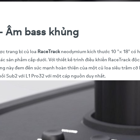
 - Âm bass khủng
c trang bị củ loa
RaceTrack
neodymium kích thước 10 "× 18" có h
 các sản phẩm cấp dưới. Với thiết kế trình điều khiển RaceTrack 
mỏng này đem đến sức mạnh hoàn thiện của một củ loa siêu trầm cỡ 
ối Sub2 với L1 Pro32 với một cáp nguồn duy nhất.