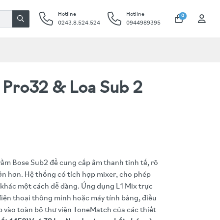
Hotline
Hotline
0
0243.8.524.524
0944989395
 Pro32 & Loa Sub 2
rầm Bose Sub2 để cung cấp âm thanh tinh tế, rõ
ớn hơn. Hệ thống có tích hợp mixer, cho phép
 khác một cách dễ dàng. Ứng dụng L1 Mix trực
iện thoại thông minh hoặc máy tính bảng, điều
ập vào toàn bộ thư viện ToneMatch của các thiết