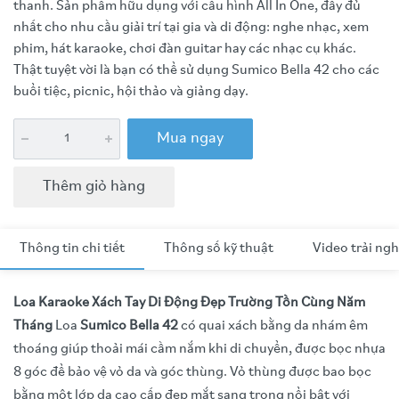
thanh. Sản phẩm hữu dụng với cấu hình All In One, đầy đủ
nhất cho nhu cầu giải trí tại gia và di động: nghe nhạc, xem
phim, hát karaoke, chơi đàn guitar hay các nhạc cụ khác.
Thật tuyệt vời là bạn có thể sử dụng Sumico Bella 42 cho các
buổi tiệc, picnic, hội thảo và giảng dạy.
Mua ngay
Thêm giỏ hàng
Thông tin chi tiết
Thông số kỹ thuật
Video trải ng
Loa Karaoke Xách Tay Di Động Đẹp Trường Tồn Cùng Năm
Tháng
Loa
Sumico Bella 42
có quai xách bằng da nhám êm
thoáng giúp thoải mái cầm nắm khi di chuyển, được bọc nhựa
8 góc để bảo vệ vỏ da và góc thùng. Vỏ thùng được bao bọc
bằng một lớp da cao cấp đẹp mắt sang trọng nổi bật với