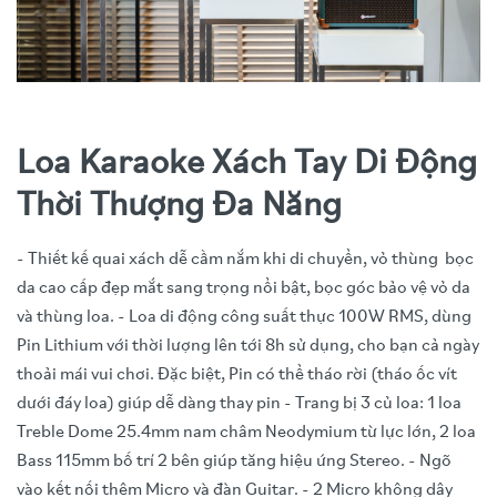
Loa Karaoke Xách Tay Di Động
Thời Thượng Đa Năng
- Thiết kế quai xách dễ cầm nắm khi di chuyển, vỏ thùng bọc
da cao cấp đẹp mắt sang trọng nổi bật, bọc góc bảo vệ vỏ da
và thùng loa. - Loa di động công suất thực 100W RMS, dùng
Pin Lithium với thời lượng lên tới 8h sử dụng, cho bạn cả ngày
thoải mái vui chơi. Đặc biệt, Pin có thể tháo rời (tháo ốc vít
dưới đáy loa) giúp dễ dàng thay pin - Trang bị 3 củ loa: 1 loa
Treble Dome 25.4mm nam châm Neodymium từ lực lớn, 2 loa
Bass 115mm bố trí 2 bên giúp tăng hiệu ứng Stereo. - Ngõ
vào kết nối thêm Micro và đàn Guitar. - 2 Micro không dây