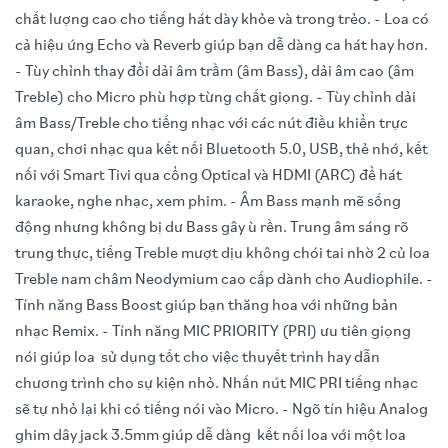
chất lượng cao cho tiếng hát dày khỏe và trong trẻo. - Loa có
cả hiệu ứng Echo và Reverb giúp bạn dễ dàng ca hát hay hơn.
- Tùy chỉnh thay đổi dải âm trầm (âm Bass), dải âm cao (âm
Treble) cho Micro phù hợp từng chất giọng. - Tùy chỉnh dải
âm Bass/Treble cho tiếng nhạc với các nút điều khiển trực
quan, chơi nhạc qua kết nối Bluetooth 5.0, USB, thẻ nhớ, kết
nối với Smart Tivi qua cổng Optical và HDMI (ARC) để hát
karaoke, nghe nhạc, xem phim. - Âm Bass mạnh mẽ sống
động nhưng không bị dư Bass gây ù rền. Trung âm sáng rõ
trung thực, tiếng Treble mượt dịu không chói tai nhờ 2 củ loa
Treble nam châm Neodymium cao cấp dành cho Audiophile. -
Tính năng Bass Boost giúp bạn thăng hoa với những bản
nhạc Remix. - Tính năng MIC PRIORITY (PRI) ưu tiên giọng
nói giúp loa sử dụng tốt cho việc thuyết trình hay dẫn
chương trình cho sự kiện nhỏ. Nhấn nút MIC PRI tiếng nhạc
sẽ tự nhỏ lại khi có tiếng nói vào Micro. - Ngõ tín hiệu Analog
ghim dây jack 3.5mm giúp dễ dàng kết nối loa với một loa