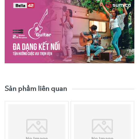
Video trải nghiệm sản phẩm
Woofer
2 x 115 mm
Sản phẩm liên quan
1 x Dome
Treble
Neodymium 25.4mm
SPEAKER
Power
100W RMS
Frequency Response
35Hz - 20 KHz
Bluetooth 5.0
1 x AUX Input
1 x 6.3mm Input
(MIC)