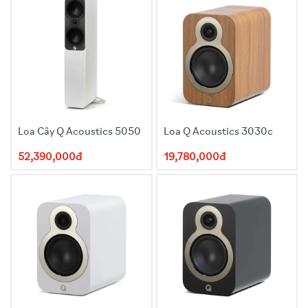
4 x AA batteries & 2
x AAA batteries
1 x Quick Start Guide
Loa Cây Q Acoustics 5050
Loa Q Acoustics 3030c
52,390,000đ
19,780,000đ