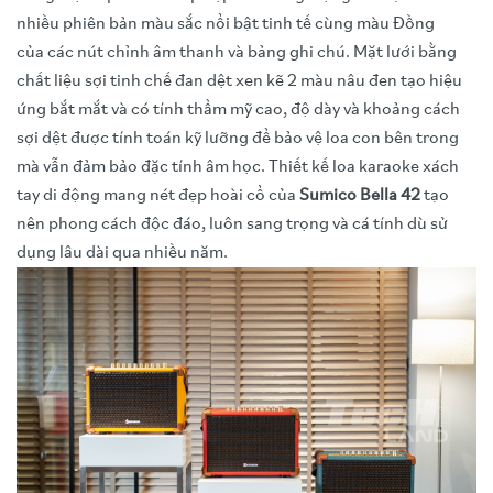
nhiều phiên bản màu sắc nổi bật tinh tế cùng màu Đồng
của các nút chỉnh âm thanh và bảng ghi chú. Mặt lưới bằng
chất liệu sợi tinh chế đan dệt xen kẽ 2 màu nâu đen tạo hiệu
ứng bắt mắt và có tính thẩm mỹ cao, độ dày và khoảng cách
sợi dệt được tính toán kỹ lưỡng để bảo vệ loa con bên trong
mà vẫn đảm bảo đặc tính âm học. Thiết kế loa karaoke xách
tay di động mang nét đẹp hoài cổ của
Sumico Bella 42
tạo
nên phong cách độc đáo, luôn sang trọng và cá tính dù sử
dụng lâu dài qua nhiều năm.