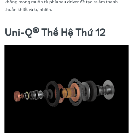
không mong muốn từ phía sau driver để tạo ra âm thanh
thuần khiết và tự nhiên.
Uni-Q® Thế Hệ Thứ 12