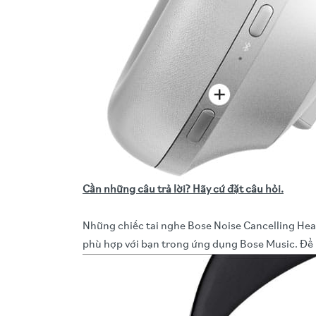
Cần những câu trả lời? Hãy cứ đặt câu hỏi.
Những chiếc tai nghe Bose Noise Cancelling Head
phù hợp với bạn trong ứng dụng Bose Music. Để k