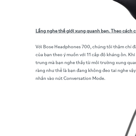
Lắng nghe thế giới xung quanh bạn. Theo cách c
Với Bose Headphones 700, chúng tôi thậm chí đã
của bạn theo ý muốn với 11 cấp độ kháng ồn. Khi 
trung mà bạn nghe thấy từ môi trường xung quanh
ràng như thể là bạn đang không đeo tai nghe vậy
nhấn vào nút Conversation Mode.