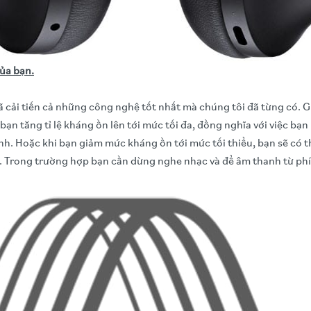
ủa bạn.
 cải tiến cả những công nghệ tốt nhất mà chúng tôi đã từng có. G
bạn tăng tỉ lệ kháng ồn lên tới mức tối đa, đồng nghĩa với việc b
. Hoặc khi bạn giảm mức kháng ồn tới mức tối thiểu, bạn sẽ có t
. Trong trường hợp bạn cần dừng nghe nhạc và để âm thanh từ phía