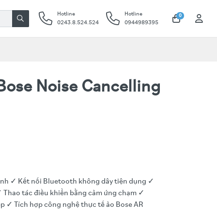
Hotline
Hotline
0
0243.8.524.524
0944989395
 Bose Noise Cancelling
chỉnh ✓ Kết nối Bluetooth không dây tiện dụng ✓
Thao tác điều khiển bằng cảm ứng chạm ✓
ếp ✓ Tích hợp công nghệ thực tế ảo Bose AR