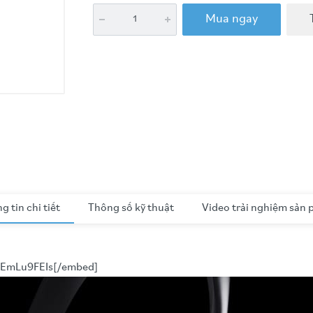
Mua ngay
g tin chi tiết
Thông số kỹ thuật
Video trải nghiệm sản
0EmLu9FEIs[/embed]