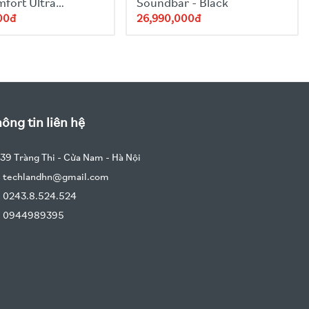
fort Ultra
Soundbar - Black
nes - White
00đ
26,990,000đ
ông tin liên hệ
39 Tràng Thi - Cửa Nam - Hà Nội
techlandhn@gmail.com
0243.8.524.524
0944989395