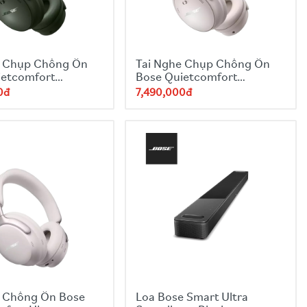
e Chụp Chống Ồn
Tai Nghe Chụp Chống Ồn
ietcomfort
Bose Quietcomfort
nes - Green
Headphones - White
0đ
7,490,000đ
e Chống Ồn Bose
Loa Bose Smart Ultra