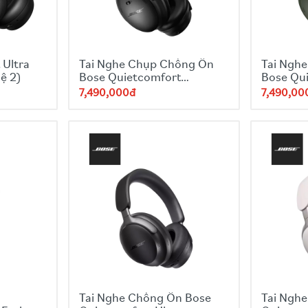
 Ultra
Tai Nghe Chụp Chống Ồn
Tai Ngh
ệ 2)
Bose Quietcomfort
Bose Qu
Headphones - Black
Headpho
7,490,000đ
7,490,00
Tai Nghe Chống Ồn Bose
Tai Ngh