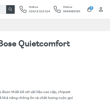
Hotline
Hotline
0
0243.8.524.524
0944989395
Bose Quietcomfort
ược thiết kế với vật liệu cao cấp, chipset
ề khả năng chống ồn và chất lượng cuộc gọi