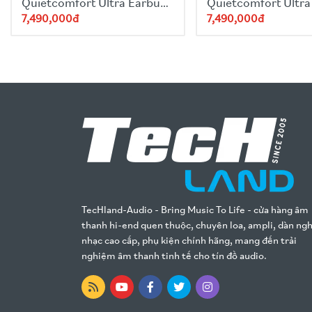
Quietcomfort Ultra Earbuds
Quietcomfort Ultra
- Black (Gen 2)
- White
7,490,000đ
7,490,000đ
TecHland-Audio - Bring Music To Life - cửa hàng âm
thanh hi-end quen thuộc, chuyên loa, ampli, dàn ng
nhạc cao cấp, phụ kiện chính hãng, mang đến trải
nghiệm âm thanh tinh tế cho tín đồ audio.