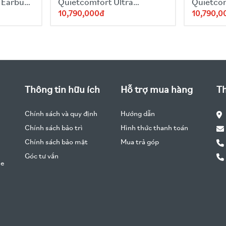
 Earbuds
Quietcomfort Ultra
Quietcom
Headphones - Black
Headpho
10,790,000đ
10,790,0
Thông tin hữu ích
Hỗ trợ mua hàng
Th
Chính sách và quy định
Hướng dẫn
Chính sách bảo trì
Hình thức thanh toán
Chính sách bảo mật
Mua trả góp
Góc tư vấn
he