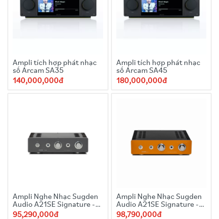
Ampli tích hợp phát nhạc
Ampli tích hợp phát nhạc
số Arcam SA35
số Arcam SA45
140,000,000đ
180,000,000đ
Ampli Nghe Nhạc Sugden
Ampli Nghe Nhạc Sugden
Audio A21SE Signature -
Audio A21SE Signature -
Gray
Orange
95,290,000đ
98,790,000đ