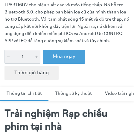
TPA3116D2 cho hiệu suất cao và méo tiếng thấp. Nó hỗ trợ
Bluetooth 5.0, cho phép bạn biến loa cũ của mình thành loa
hỗ trợ Bluetooth. Với tầm phát sóng 15 mét và độ trễ thấp, nó
cung cấp kết nối không dây tiện lợi. Ngoài ra, nó đi kèm với
ứng dụng điều khiển miễn phí iOS và Android Go CONTROL
APP với EQ để tăng cường sự kiểm soát và tùy chỉnh.
Mua ngay
Thêm giỏ hàng
Thông tin chi tiết
Thông số kỹ thuật
Video trải ng
Trải nghiệm Rạp chiếu
phim tại nhà