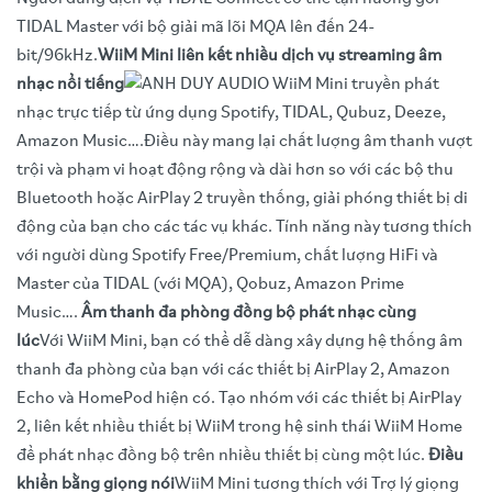
TIDAL Master với bộ giải mã lõi MQA lên đến 24-
bit/96kHz.
WiiM Mini liên kết nhiều dịch vụ streaming âm
nhạc nổi tiếng
WiiM Mini truyền phát
nhạc trực tiếp từ ứng dụng Spotify, TIDAL, Qubuz, Deeze,
Amazon Music….Điều này mang lại chất lượng âm thanh vượt
trội và phạm vi hoạt động rộng và dài hơn so với các bộ thu
Bluetooth hoặc AirPlay 2 truyền thống, giải phóng thiết bị di
động của bạn cho các tác vụ khác. Tính năng này tương thích
với người dùng Spotify Free/Premium, chất lượng HiFi và
Master của TIDAL (với MQA), Qobuz, Amazon Prime
Music….
Âm thanh đa phòng đồng bộ phát nhạc cùng
lúc
Với WiiM Mini, bạn có thể dễ dàng xây dựng hệ thống âm
thanh đa phòng của bạn với các thiết bị AirPlay 2, Amazon
Echo và HomePod hiện có. Tạo nhóm với các thiết bị AirPlay
2, liên kết nhiều thiết bị WiiM trong hệ sinh thái WiiM Home
để phát nhạc đồng bộ trên nhiều thiết bị cùng một lúc.
Điều
khiển bằng giọng nói
WiiM Mini tương thích với Trợ lý giọng