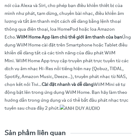
nói của Alexa và Siri, cho phép bạn điều khiển thiết bị của
mình như phát, tạm dừng, chuyển bài nhạc, điều khiển âm
lượng và tắt âm thanh một cách dễ dàng bằng lệnh thoại
thông qua điện thoại, loa HomePod hoặc loa Amazon
Echo.
WiiM Home App làm chủ thế giới âm thanh của bạn
Ứng
dụng WiiM Home cài đặt trên Smartphone hoặc Tablet điều
khiển dễ dàng tất cả các tính năng của đầu phát WiiM
Mini. WiiM Home App truy cập truyền phát trực tuyến từ các
dịch vụ âm nhạc Hi-Res nổi tiếng hiện nay (Qobuz, TIDAL,
Spotify, Amazon Music, Deeze…), truyền phát nhạc từ NAS,
chọn kết nối Tivi…
Cài đặt nhanh và dễ dàng
WiiM Mini sẽ tự
động bật lên trong ứng dụng WiiM Home. Bạn hãy làm theo
hướng dẫn trong ứng dụng và có thể bắt đầu phát nhạc trực
tuyến sau chưa đầy 2 phút.
Video trải nghiệm sản phẩm
Công nghệ kết nối:
Bluetooth 5.2, Wi-Fi
Sản phẩm liên quan
Loại cổng kết nối:
USB Type-C, AUX, SPDIF (TOSLINK)