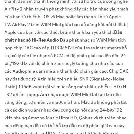
thành dàn âm thanh thông minh với sự hỗ trợ của công nghệ
AirPlay 2 nhận truyền phát không dây các bản nhạc yêu thích
của bạn từ thiết bị iOS và Mac hoặc âm thanh TV từ Apple
TV. AirPlay 2 trên WiiM Mini giúp bạn dễ dàng kết nối thiết bị
Apple của bạn với các thiết bị âm thanh bạn yêu thích.
Đầu
phát nhạc số Hi-Res Audio
Đầu phát nhạc số WiiM Mini tích
hợp chip DAC cao cấp TI PCM5121 của Texas Instruments hỗ
trợ xử lý các file nhạc số PCM có độ phân giải cao lên đến 24-
bit/192kHz với độ chính xác cao, lý tưởng cho nhu cầu của
các Audiophile đam mê âm thanh độ phân giải cao. Chip DAC
này đạt được tỷ lệ tín hiệu trên nhiễu SNR (Signal-to-Noise
Ratio) 106dB vượt trội và mức tổng méo hài + nhiễu THD+N
-92 dB ấn tượng. Âm nhạc được WiiM Mini tái tạo trở nên
sống động, tự nhiên và mượt mà hơn. Mặc dù không phải tất
cả các dịch vụ âm nhạc đều cung cấp nội dung 24-bit/192
kHz nhưng Amazon Music Ultra HD, Qobuz và thư viện nhạc
của riêng bạn đều có thể hỗ trợ đầu ra độ phân giải cao này.
Người dùng dịch vụ TIDAL Connect có thể tận hưởng gói