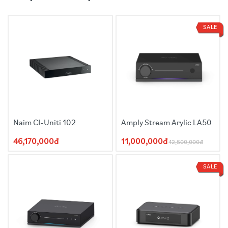
IC DAC:
TI PCM5121 DAC Texas Instruments
Định dạng âm thanh:
MP3, AAC, ALAC, APE, FLAC, AIFF,
WAV, WMA, OGG
SALE
Tính năng đặc biệt:
Spotify Connect, Hoạt động với Alexa và
Siri, AirPlay 2, TIDAL Connect, NAS, DLNA, Máy chủ phương
tiện gia đình
Dịch vụ Internet được hỗ trợ:
Amazon Music, BBC Radio,
Calm Radio, Deezer, iHeartRadio, Napster, Pandora,
Qobuz, Radio Paradise, SoundCloud, SoundMachine, TIDAL,
TuneIn, vTuner, Amazon Music
Loại điều khiển:
Amazon Alexa, Apple Home, Điều khiển
qua ứng dụng
Thiết bị tương thích:
Loa, Bộ khuếch đại, Điện thoại di động,
Naim CI-Uniti 102
Amply Stream Arylic LA50
Máy tính bảng, HomePod, Apple TV, Echo
Kích thước (C x R x S):
24mm x 69mm × 69mm
46,170,000đ
11,000,000đ
12,500,000đ
Trọng lượng:
40g
SALE