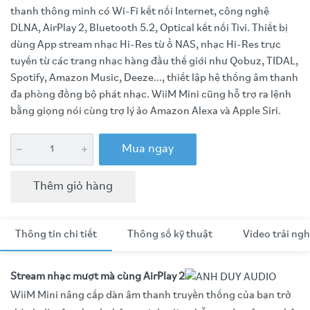
thanh thông minh có Wi-Fi kết nối Internet, công nghệ
DLNA, AirPlay 2, Bluetooth 5.2, Optical kết nối Tivi. Thiết bị
dùng App stream nhạc Hi-Res từ ổ NAS, nhạc Hi-Res trực
tuyến từ các trang nhạc hàng đầu thế giới như Qobuz, TIDAL,
Spotify, Amazon Music, Deeze..., thiết lập hệ thống âm thanh
đa phòng đồng bộ phát nhạc. WiiM Mini cũng hỗ trợ ra lệnh
bằng giọng nói cùng trợ lý ảo Amazon Alexa và Apple Siri.
Mua ngay
Thêm giỏ hàng
Thông tin chi tiết
Thông số kỹ thuật
Video trải ng
Stream nhạc mượt mà cùng AirPlay 2
WiiM Mini nâng cấp dàn âm thanh truyền thống của bạn trở