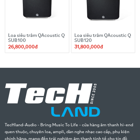
Loa siêu trầm QAcoustic Q
Loa siêu trầm QAcoustic Q
SUB100
SUB120
26,800,000đ
31,800,000đ
TecHland-Audio - Bring Music To Life - cửa hàng âm thanh hi-end
quen thuộc, chuyên loa, ampli, dàn nghe nhạc cao cấp, phụ kiện
chính hãng, mang đến trải nghiệm âm thanh tinh tế cho tín đồ