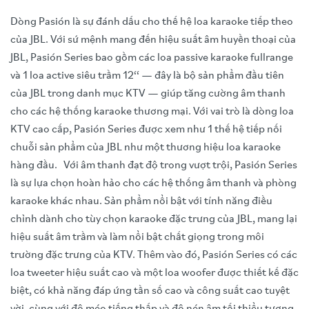
Dòng Pasión là sự đánh dấu cho thế hệ loa karaoke tiếp theo
của JBL. Với sứ mệnh mang đến hiệu suất âm huyền thoại của
JBL, Pasión Series bao gồm các loa passive karaoke fullrange
và 1 loa active siêu trầm 12‘‘ — đây là bộ sản phẩm đầu tiên
của JBL trong danh mục KTV — giúp tăng cường âm thanh
cho các hệ thống karaoke thương mại. Với vai trò là dòng loa
KTV cao cấp, Pasión Series được xem như 1 thế hệ tiếp nối
chuỗi sản phẩm của JBL như một thương hiệu loa karaoke
hàng đầu. Với âm thanh đạt độ trong vượt trội, Pasión Series
là sự lựa chọn hoàn hảo cho các hệ thống âm thanh và phòng
karaoke khác nhau. Sản phẩm nổi bật với tính năng điều
chỉnh dành cho tùy chọn karaoke đặc trưng của JBL, mang lại
hiệu suất âm trầm và làm nổi bật chất giọng trong môi
trường đặc trưng của KTV. Thêm vào đó, Pasión Series có các
loa tweeter hiệu suất cao và một loa woofer được thiết kế đặc
biệt, có khả năng đáp ứng tần số cao và công suất cao tuyệt