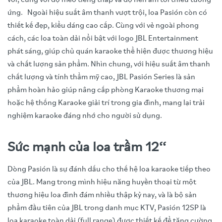
vời, cùng với độ méo tiếng thấp và độ nén âm tối thiểu tương
ứng. Ngoài hiệu suất âm thanh vượt trội, loa Pasión còn có
thiết kế đẹp, kiểu dáng cao cấp. Cùng với vẻ ngoài phong
cách, các loa toàn dải nổi bật với logo JBL Entertainment
phát sáng, giúp chủ quán karaoke thể hiện được thương hiệu
và chất lượng sản phẩm. Nhìn chung, với hiệu suất âm thanh
chất lượng và tính thẩm mỹ cao, JBL Pasión Series là sản
phẩm hoàn hảo giúp nâng cấp phòng Karaoke thương mại
hoặc hệ thống Karaoke giải trí trong gia đình, mang lại trải
nghiệm karaoke đáng nhớ cho người sử dụng.
Sức mạnh của loa trầm 12‘‘
Dòng Pasión là sự đánh dấu cho thế hệ loa karaoke tiếp theo
của JBL. Mang trong mình hiệu năng huyền thoại từ một
thương hiệu loa đình đám nhiều thập kỷ nay, và là bộ sản
phẩm đầu tiên của JBL trong danh mục KTV, Pasión 12SP là
loa karaoke toàn dải (full range) được thiết kế để tăng cường