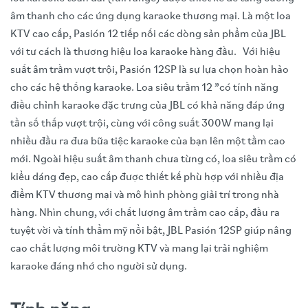
âm thanh cho các ứng dụng karaoke thương mại. Là một loa
KTV cao cấp, Pasión 12 tiếp nối các dòng sản phẩm của JBL
với tư cách là thương hiệu loa karaoke hàng đầu. Với hiệu
suất âm trầm vượt trội, Pasión 12SP là sự lựa chọn hoàn hảo
cho các hệ thống karaoke. Loa siêu trầm 12 ”có tính năng
điều chỉnh karaoke đặc trưng của JBL có khả năng đáp ứng
tần số thấp vượt trội, cùng với công suất 300W mang lại
nhiều đầu ra đưa bữa tiệc karaoke của bạn lên một tầm cao
mới. Ngoài hiệu suất âm thanh chưa từng có, loa siêu trầm có
kiểu dáng đẹp, cao cấp được thiết kế phù hợp với nhiều địa
điểm KTV thương mại và mô hình phòng giải trí trong nhà
hàng. Nhìn chung, với chất lượng âm trầm cao cấp, đầu ra
tuyệt vời và tính thẩm mỹ nổi bật, JBL Pasión 12SP giúp nâng
cao chất lượng môi trường KTV và mang lại trải nghiệm
karaoke đáng nhớ cho người sử dụng.