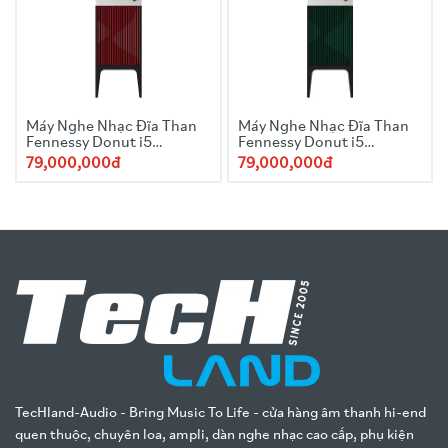
Máy Nghe Nhạc Đĩa Than
Máy Nghe Nhạc Đĩa Than
Fennessy Donut i5
Fennessy Donut i5
Quicksand 2025 Red
Quicksand 2025
79,000,000đ
79,000,000đ
TecHland-Audio - Bring Music To Life - cửa hàng âm thanh hi-end
quen thuộc, chuyên loa, ampli, dàn nghe nhạc cao cấp, phụ kiện