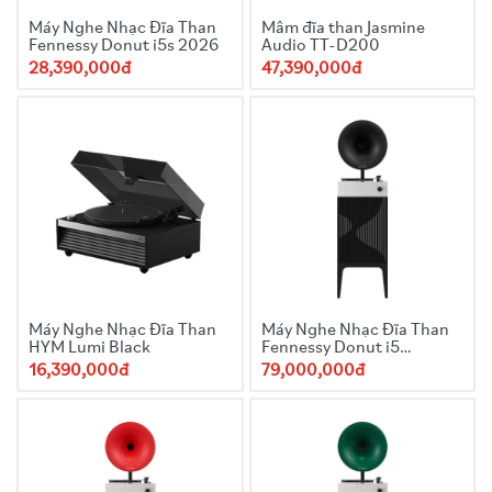
Máy Nghe Nhạc Đĩa Than
Mâm đĩa than Jasmine
Fennessy Donut i5s 2026
Audio TT-D200
28,390,000đ
47,390,000đ
Máy Nghe Nhạc Đĩa Than
Máy Nghe Nhạc Đĩa Than
HYM Lumi Black
Fennessy Donut i5
Quicksand 2025 Black
16,390,000đ
79,000,000đ