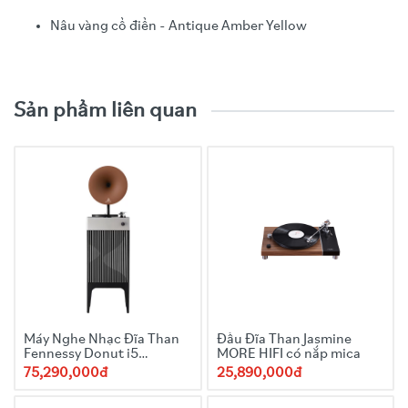
Nâu vàng cổ điển - Antique Amber Yellow
Video trải nghiệm sản phẩm
Function
:Turbo HiFi, LP, Bluetooth, USB, CD, FM Radio.
Sản phẩm liên quan
Đĩa xoay ba tốc độ (33/45/78), tương thích với đĩa
18/25/30cm
Công suất
: 100w(150w tối đa)
Hệ thống loa
: 2.1
Máy Nghe Nhạc Đĩa Than
Đầu Đĩa Than Jasmine
Fennessy Donut i5
MORE HIFI có nắp mica
Quicksand 2025 kèn
75,290,000đ
25,890,000đ
Snake