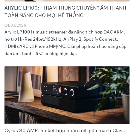
ARYLIC LP100: “TRẠM TRUNG CHUYỂN” ÂM THANH
TOÀN NĂNG CHO MỌI HỆ THỐNG
24/03/2026
Arylic LP100 là music streamer đa năng tích hợp DAC AKM,
hỗ trợ Hi-Res 24bit/192kHz, AirPlay 2, Spotify Connect,
HDMI eARC và Phono MM/MC. Giải pháp hoàn hảo nâng cấp
dàn âm thanh số và analog hiện đại.
Cyrus 80 AMP: Sự kết hợp hoàn mỹ giữa mạch Class