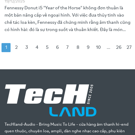
19/12/2025
Fennessy Donut i5 "Year of the Horse" không đơn thuần là
một bản nâng cấp về ngoại hình. Với việc đưa thủy tinh vào
chế tác loa kèn, Fennessy đã chứng minh rằng âm thanh cũng
có hình hài: đó là sự trong suốt và thuần khiết. Đây là món
quà tự thưởng đẳng cấp, một lời chào kiêu hãnh và đầy thi vị
gửi tới năm mới sắp sang.
1
2
3
4
5
6
7
8
9
10
...
26
27
TecHland-Audio - Bring Music To Life - cửa hàng âm thanh hi-end
quen thuộc, chuyên loa, ampli, dàn nghe nhạc cao cấp, phụ kiện