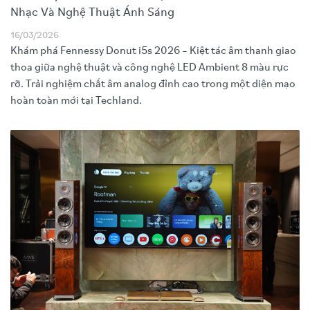
Nhạc Và Nghệ Thuật Ánh Sáng
16/03/2026
Khám phá Fennessy Donut i5s 2026 – Kiệt tác âm thanh giao
thoa giữa nghệ thuật và công nghệ LED Ambient 8 màu rực
rỡ. Trải nghiệm chất âm analog đỉnh cao trong một diện mạo
hoàn toàn mới tại Techland.