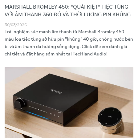
MARSHALL BROMLEY 450: "QUÁI KIỆT" TIỆC TÙNG
VỚI ÂM THANH 360 ĐỘ VÀ THỜI LƯỢNG PIN KHỦNG
30/03/2026
Trải nghiệm sức mạnh âm thanh từ Marshall Bromley 450 –
mẫu loa tiệc tùng sở hữu pin "khủng" 40 giờ, chống nước bền
bỉ và âm thanh đa hướng sống động. Click để xem đánh giá
chi tiết và đặt hàng sớm nhất tại TecHland Audio!