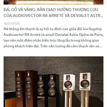
ĐÁ, GỖ VÀ VÀNG: BẢN GIAO HƯỞNG THƯỢNG LƯU
CỦA AUDIOVECTOR R8 ARRETÉ VÀ DEVIALET ASTRA
OPÉRA DE PARIS
16/01/2026
Hệ thống âm thanh là sự hội tụ đỉnh cao giữa đôi loa flagship
Audiovector R8 Arreté và ampli Devialet Astra Opéra de Paris,
tạo nên một điểm nhấn kiến trúc lộng lẫy trong không gian
phòng khách hiện đại. Trên nền tường đá cẩm thạch vân xanh
sang trọng, lớp vỏ gỗ Burl bóng bẩy của R8 Arreté cùng ánh
vàng vương giả từ chiếc ampli Astra phiên bản đặc biệt không
chỉ đơn thuần là thiết bị nghe nhìn, mà là một tuyên ngôn về
phong cách sống thượng lưu.