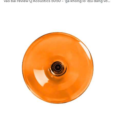
vào bài review Q Acoustics 5050 – 'gã khổng lồ' dịu dàng với
công nghệ C3 Continuous Curved Cone™. Đặc biệt, chúng
tôi sẽ hé lộ bí quyết khai thác 100% tiềm năng của đôi loa này
qua bộ đôi phối ghép thượng hạng: Arcam A25+ và Arcam
SA45."