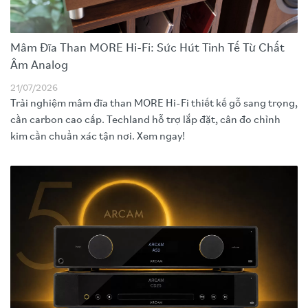
Mâm Đĩa Than MORE Hi-Fi: Sức Hút Tinh Tế Từ Chất
Âm Analog
21/07/2026
Trải nghiệm mâm đĩa than MORE Hi-Fi thiết kế gỗ sang trọng,
cần carbon cao cấp. Techland hỗ trợ lắp đặt, cân đo chỉnh
kim cần chuẩn xác tận nơi. Xem ngay!