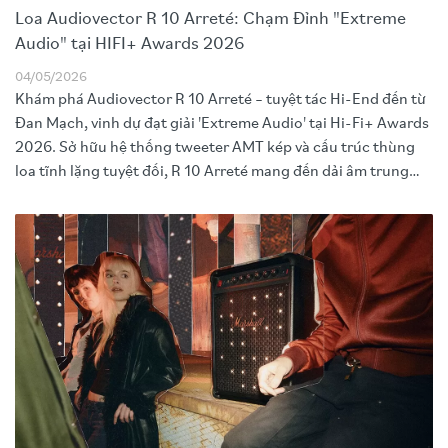
Loa Audiovector R 10 Arreté: Chạm Đỉnh "Extreme
Audio" tại HIFI+ Awards 2026
04/05/2026
Khám phá Audiovector R 10 Arreté – tuyệt tác Hi-End đến từ
Đan Mạch, vinh dự đạt giải 'Extreme Audio' tại Hi-Fi+ Awards
2026. Sở hữu hệ thống tweeter AMT kép và cấu trúc thùng
loa tĩnh lặng tuyệt đối, R 10 Arreté mang đến dải âm trung
trầm đầy đặn cùng khả năng tái tạo sân khấu chân thực vượt
giới hạn. Trải nghiệm không gian nghe nhìn đẳng cấp quốc tế
ngay tại Techand Audio