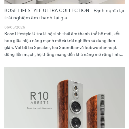
BOSE LIFESTYLE ULTRA COLLECTION – Định nghĩa lại
trải nghiệm âm thanh tại gia
06/05/2026
Bose Lifestyle Ultra là hệ sinh thái âm thanh thế hệ mới, kết
hợp giữa hiệu năng mạnh mẽ và trải nghiệm sử dụng đơn
giản. Với bộ ba Speaker, loa Soundbar và Subwoofer hoạt
động liền mạch, hệ thống mang đến khả năng mở rộng linh
hoạt từ nghe nhạc hằng ngày đến home cinema đa kênh.
Trang bị các công nghệ như TrueSpatial, Dolby Atmos,
PhaseGuide và CustomTune, Lifestyle Ultra tái tạo không
gian âm thanh sống động, cân bằng và phù hợp với từng
không gian phòng. Thiết kế tinh tế cùng khả năng kết nối mở
qua AirPlay, Google Cast hay Spotify Connect giúp đây trở
thành giải pháp âm thanh hiện đại, dễ dàng hòa vào mọi
không gian sống.