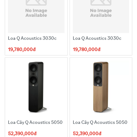
Đầu vào TRS 1/4” AUX
Đầu vào AUX 3.5 mm
Đầu ra dòng XLR
USB-C để cập nhật hệ thống
Loa Q Acoustics 3030c
Loa Q Acoustics 3030c
19,780,000đ
19,780,000đ
Loa Cây Q Acoustics 5050
Loa Cây Q Acoustics 5050
52,390,000đ
52,390,000đ