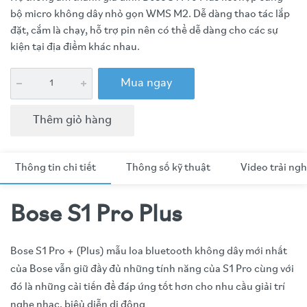
bộ micro không dây nhỏ gọn WMS M2. Dễ dàng thao tác lắp
đặt, cắm là chạy, hỗ trợ pin nên có thể dễ dàng cho các sự
kiện tại địa điểm khác nhau.
Mua ngay
Thêm giỏ hàng
Thông tin chi tiết
Thông số kỹ thuật
Video trải ng
Bose S1 Pro Plus
Bose S1 Pro + (Plus) mẫu loa bluetooth không dây mới nhất
của Bose vẫn giữ đầy đủ những tính năng của S1 Pro cùng với
đó là những cải tiến để đáp ứng tốt hơn cho nhu cầu giải trí
nghe nhạc, biêủ diễn di động