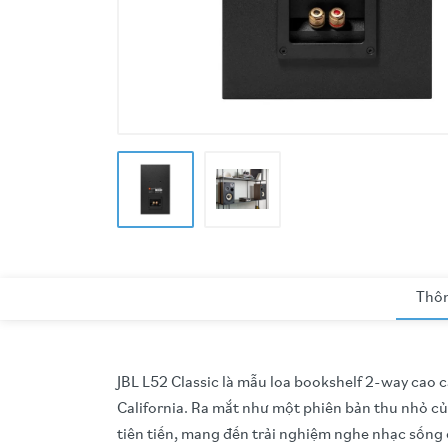
Thôn
JBL L52 Classic là mẫu loa bookshelf 2-way cao c
California. Ra mắt như một phiên bản thu nhỏ củ
tiên tiến, mang đến trải nghiệm nghe nhạc sống