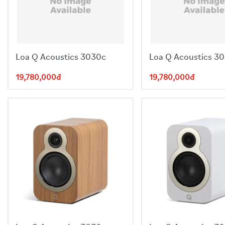
Thiết Kế Tủ Loa
Gỗ óc chó w
Kết Nối
Bi-wire cap
Loa Q Acoustics 3030c
Loa Q Acoustics 3
19,780,000đ
19,780,000đ