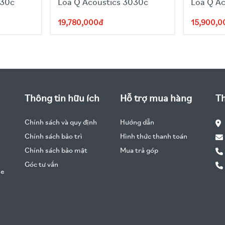
030c
Loa Q Acoustics 3030c
Loa Q A
19,780,000đ
15,900,0
Thông tin hữu ích
Hỗ trợ mua hàng
Th
Chính sách và quy định
Hướng dẫn
Chính sách bảo trì
Hình thức thanh toán
Chính sách bảo mật
Mua trả góp
Góc tư vấn
he