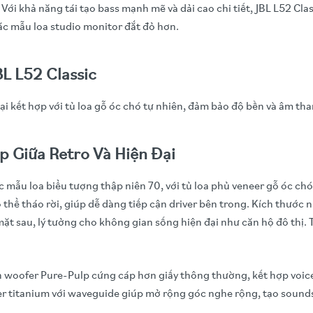
. Với khả năng tái tạo bass mạnh mẽ và dải cao chi tiết, JBL L52 C
ác mẫu loa studio monitor đắt đỏ hơn.
L L52 Classic
 đại kết hợp với tủ loa gỗ óc chó tự nhiên, đảm bảo độ bền và âm th
p Giữa Retro Và Hiện Đại
c mẫu loa biểu tượng thập niên 70, với tủ loa phủ veneer gỗ óc chó
ể tháo rời, giúp dễ dàng tiếp cận driver bên trong. Kích thước 
 mặt sau, lý tưởng cho không gian sống hiện đại như căn hộ đô thị
ón woofer Pure-Pulp cứng cáp hơn giấy thông thường, kết hợp voice 
 titanium với waveguide giúp mở rộng góc nghe rộng, tạo soundst