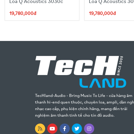
Loa Q Acoustics 3030c
Loa Q Acoustics 3
19,780,000đ
19,780,000đ
TecHland-Audio - Bring Music To Life - cửa hàng âm
thanh hi-end quen thuộc, chuyên loa, ampli, dàn ng
nhạc cao cấp, phụ kiện chính hãng, mang đến trải
nghiệm âm thanh tinh tế cho tín đồ audio.