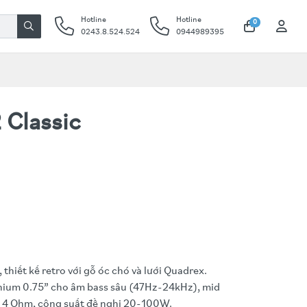
Hotline
Hotline
0
0243.8.524.524
0944989395
 Classic
 thiết kế retro với gỗ óc chó và lưới Quadrex.
anium 0.75” cho âm bass sâu (47Hz-24kHz), mid
ng 4 Ohm, công suất đề nghị 20-100W.