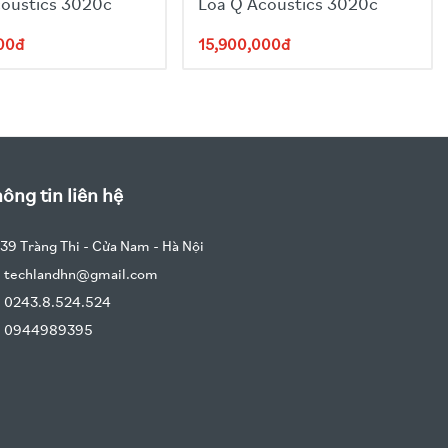
coustics 3020c
Loa Q Acoustics 3020c
00đ
15,900,000đ
ông tin liên hệ
39 Tràng Thi - Cửa Nam - Hà Nội
techlandhn@gmail.com
0243.8.524.524
0944989395