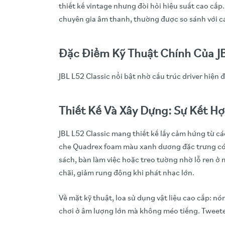
thiết kế vintage nhưng đòi hỏi hiệu suất cao cấp
chuyên gia âm thanh, thường được so sánh với c
Đặc Điểm Kỹ Thuật Chính Của JB
JBL L52 Classic nổi bật nhờ cấu trúc driver hiện
Thiết Kế Và Xây Dựng: Sự Kết Hợ
JBL L52 Classic mang thiết kế lấy cảm hứng từ cá
che Quadrex foam màu xanh dương đặc trưng có th
sách, bàn làm việc hoặc treo tường nhờ lỗ ren ở
chãi, giảm rung động khi phát nhạc lớn.
Về mặt kỹ thuật, loa sử dụng vật liệu cao cấp: n
chơi ở âm lượng lớn mà không méo tiếng. Tweeter