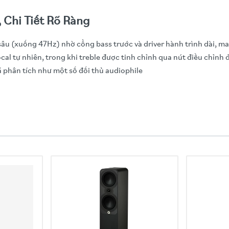
 Chi Tiết Rõ Ràng
ss sâu (xuống 47Hz) nhờ cổng bass trước và driver hành trình dài,
cal tự nhiên, trong khi treble được tinh chỉnh qua nút điều chỉnh 
 phân tích như một số đối thủ audiophile
m
-way, passive (thụ động)
130mm) Pure-Pulp cone woofer (nón giấy tinh khiết, hành trình dài)
20mm) titanium dome tweeter với acoustic lens waveguide
z (-6 dB) – Bass mạnh mẽ bất ngờ cho kích thước nhỏ
m) – Dễ ghép với ampli công suất trung bình
ng thích với hầu hết ampli hiện đại
W RMS
 216 mm (13 x 7.74 x 8.51 inch) – Compact, dễ đặt trên kệ
oa (10 lbs) – Xây dựng chắc chắn
g – Cho phép đặt sát tường mà không ảnh hưởng âm bass
ncy level control (nút vặn điều chỉnh treble ±3dB)