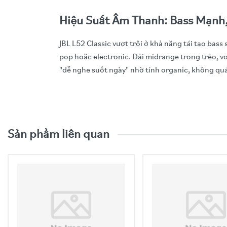
Hiệu Suất Âm Thanh: Bass Mạnh,
JBL L52 Classic vượt trội ở khả năng tái tạo ba
pop hoặc electronic. Dải midrange trong trẻo, vo
"dễ nghe suốt ngày" nhờ tính organic, không quá
Video trải nghiệm sản phẩ
Thông Số
Chi Tiết
Loại Loa
Bookshelf 2
Driver Bass
5.25-inch (
Sản phẩm liên quan
Driver Treble
0.75-inch (
Tần Số Phản Hồi
47Hz - 24kH
Độ Nhạy
85 dB (1W/1
Trở Kháng
4 Ohm – Tươ
Công Suất Khuyến Nghị
20W - 100
Kích Thước (HxWxD)
330 x 196 x
Trọng Lượng
4.5 kg mỗi l
Cổng Bass Reflex
Front-firin
Điều Chỉnh
High-freque