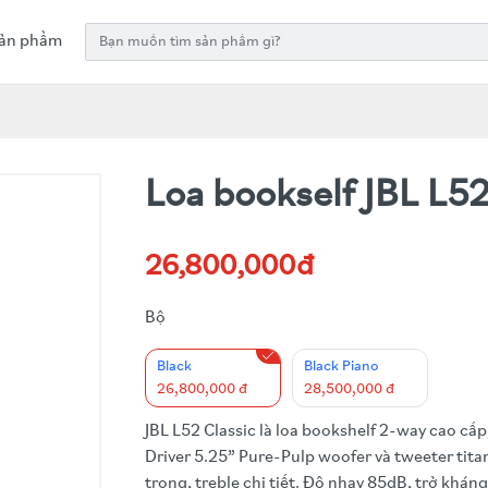
ản phẩm
Loa bookself JBL L52
26,800,000đ
Bộ
Black
Black Piano
26,800,000 đ
28,500,000 đ
JBL L52 Classic là loa bookshelf 2-way cao cấp,
Driver 5.25” Pure-Pulp woofer và tweeter tit
trong, treble chi tiết. Độ nhạy 85dB, trở khá