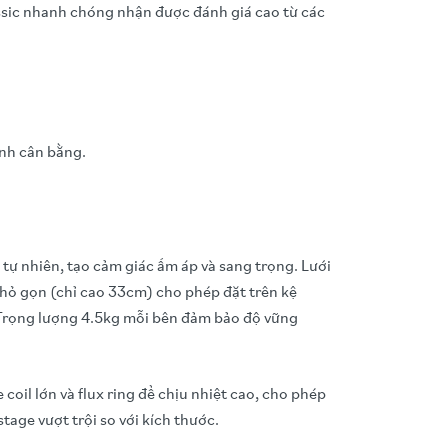
lassic nhanh chóng nhận được đánh giá cao từ các
anh cân bằng.
 tự nhiên, tạo cảm giác ấm áp và sang trọng. Lưới
nhỏ gọn (chỉ cao 33cm) cho phép đặt trên kệ
. Trọng lượng 4.5kg mỗi bên đảm bảo độ vững
coil lớn và flux ring để chịu nhiệt cao, cho phép
age vượt trội so với kích thước.