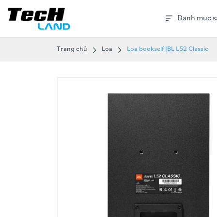
Danh mục s
Trang chủ
Loa
Loa bookself JBL L52 Classic