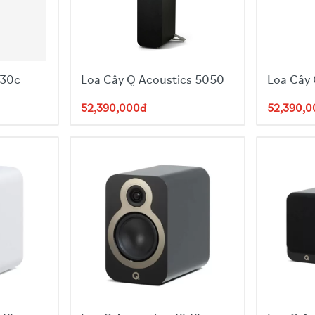
alnut veneer, Quadrex foam grille (màu xanh dương, xám hoặc đen)
able, threaded inserts cho wall-mount
030c
Loa Cây Q Acoustics 5050
Loa Cây
52,390,000đ
52,390,