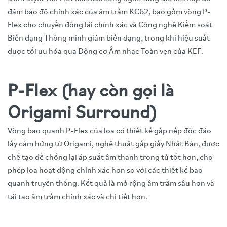
đảm bảo độ chính xác của âm trầm KC62, bao gồm vòng P-
Flex cho chuyển động lái chính xác và Công nghệ Kiểm soát
Biến dạng Thông minh giảm biến dạng, trong khi hiệu suất
được tối ưu hóa qua Động cơ Âm nhạc Toàn vẹn của KEF.
P-Flex (hay còn gọi là
Origami Surround)
Vòng bao quanh P-Flex của loa có thiết kế gấp nếp độc đáo
lấy cảm hứng từ Origami, nghệ thuật gấp giấy Nhật Bản, được
chế tạo để chống lại áp suất âm thanh trong tủ tốt hơn, cho
phép loa hoạt động chính xác hơn so với các thiết kế bao
quanh truyền thống. Kết quả là mở rộng âm trầm sâu hơn và
tái tạo âm trầm chính xác và chi tiết hơn.
Video trải nghiệm sản phẩm