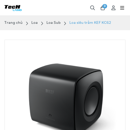
0
Trang chủ
Loa
Loa Sub
Loa siêu trầm KEF KC62