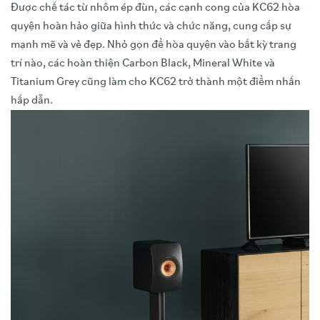
Được chế tác từ nhôm ép đùn, các cạnh cong của KC62 hòa
quyện hoàn hảo giữa hình thức và chức năng, cung cấp sự
mạnh mẽ và vẻ đẹp. Nhỏ gọn để hòa quyện vào bất kỳ trang
trí nào, các hoàn thiện Carbon Black, Mineral White và
Titanium Grey cũng làm cho KC62 trở thành một điểm nhấn
hấp dẫn.