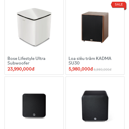
Loại bộ khuếch đại:
Class-D
SALE
Công suất bộ khuếch đại:
300W RMS
Bộ lọc đầu vào:
40Hz – 140Hz, LFE
Đầu vào:
RCA phono sockets | Đầu vào mức loa | Cổng mở
rộng cho KW1
Yêu cầu nguồn:
100 - 240V, 50/60 Hz
Mức tiêu thụ điện:
300VA
Kích thước (C x R x D) với bảng điều khiển phía sau và chân:
370 x 353 x 370 mm (14.6 x 13.9 x 14.6 in)
Trọng lượng:
15.4 kg
Bose Lifestyle Ultra
Loa siêu trầm KADMA
Subwoofer
SU30
23,990,000đ
5,980,000đ
6,980,000đ