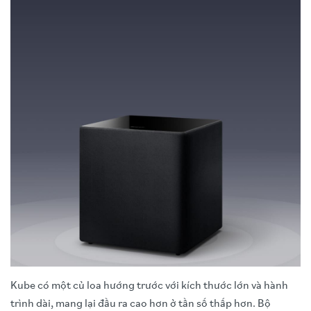
Kube có một củ loa hướng trước với kích thước lớn và hành
trình dài, mang lại đầu ra cao hơn ở tần số thấp hơn. Bộ