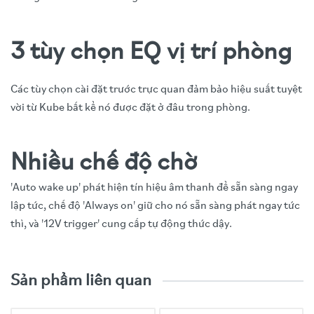
3 tùy chọn EQ vị trí phòng
Các tùy chọn cài đặt trước trực quan đảm bảo hiệu suất tuyệt
vời từ Kube bất kể nó được đặt ở đâu trong phòng.
Nhiều chế độ chờ
'Auto wake up' phát hiện tín hiệu âm thanh để sẵn sàng ngay
lập tức, chế độ 'Always on' giữ cho nó sẵn sàng phát ngay tức
thì, và '12V trigger' cung cấp tự động thức dậy.
Video trải nghiệm sản phẩm
Thiết kế:
Loa siêu trầm có khuếch đại (Đóng kín)
Sản phẩm liên quan
Củ loa:
1 x 250mm (10in.)
Đáp ứng tần số:
24Hz - 140Hz (±3dB)
Đầu ra tối đa:
111dB