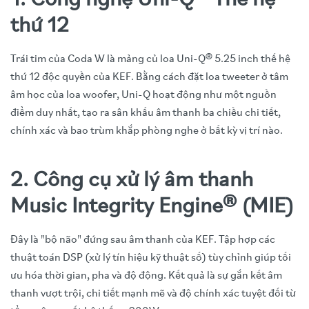
1. Công nghệ Uni-Q® Thế hệ
thứ 12
Trái tim của Coda W là mảng củ loa Uni-Q® 5.25 inch thế hệ
thứ 12 độc quyền của KEF. Bằng cách đặt loa tweeter ở tâm
âm học của loa woofer, Uni-Q hoạt động như một nguồn
điểm duy nhất, tạo ra sân khấu âm thanh ba chiều chi tiết,
chính xác và bao trùm khắp phòng nghe ở bất kỳ vị trí nào.
2. Công cụ xử lý âm thanh
Music Integrity Engine® (MIE)
Đây là "bộ não" đứng sau âm thanh của KEF. Tập hợp các
thuật toán DSP (xử lý tín hiệu kỹ thuật số) tùy chỉnh giúp tối
ưu hóa thời gian, pha và độ động. Kết quả là sự gắn kết âm
thanh vượt trội, chi tiết mạnh mẽ và độ chính xác tuyệt đối từ