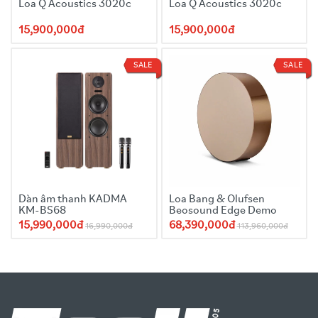
Loa Q Acoustics 3020c
Loa Q Acoustics 3020c
15,900,000đ
15,900,000đ
SALE
SALE
Dàn âm thanh KADMA
Loa Bang & Olufsen
KM-BS68
Beosound Edge Demo
15,990,000đ
68,390,000đ
16,990,000đ
113,960,000đ