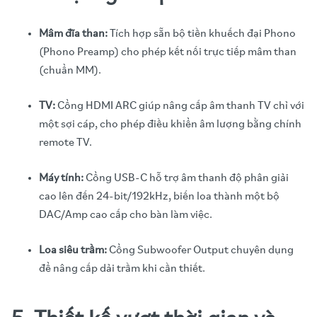
Mâm đĩa than:
Tích hợp sẵn bộ tiền khuếch đại Phono
(Phono Preamp) cho phép kết nối trực tiếp mâm than
(chuẩn MM).
TV:
Cổng HDMI ARC giúp nâng cấp âm thanh TV chỉ với
một sợi cáp, cho phép điều khiển âm lượng bằng chính
remote TV.
Máy tính:
Cổng USB-C hỗ trợ âm thanh độ phân giải
cao lên đến 24-bit/192kHz, biến loa thành một bộ
DAC/Amp cao cấp cho bàn làm việc.
Loa siêu trầm:
Cổng Subwoofer Output chuyên dụng
để nâng cấp dải trầm khi cần thiết.