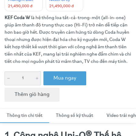
21,490,000 đ
21,490,000 đ
KEF Coda W
là hệ thống loa tất-cả-trong-một (all-in-one)
giúp âm thanh độ trung thực cao (Hi-Fi) trở nên dễ tiếp cận
hơn bao giờ hết. Được truyền cảm hứng từ dòng Coda huyền
thoại nhưng được hiện đại hóa cho kỷ nguyên mới, Coda W
kết hợp thiết kế vượt thời gian với công nghệ âm thanh tiên
tiến nhất của KEF, mang lại trải nghiệm nghe đắm chìm và chi
tiết cho mọi nguồn phát từ mâm than, TV cho đến máy tính.
Mua ngay
Thêm giỏ hàng
Thông tin chi tiết
Thông số kỹ thuật
Video trải ng