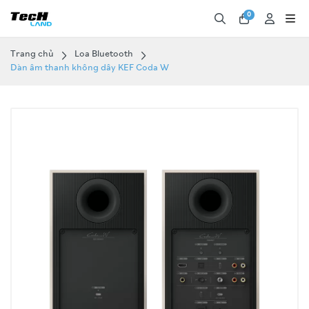
0
Trang chủ
Loa Bluetooth
Dàn âm thanh không dây KEF Coda W