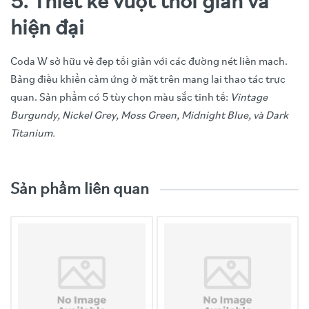
5. Thiết kế vượt thời gian và
hiện đại
Coda W sở hữu vẻ đẹp tối giản với các đường nét liền mạch.
Bảng điều khiển cảm ứng ở mặt trên mang lại thao tác trực
quan. Sản phẩm có 5 tùy chọn màu sắc tinh tế:
Vintage
Burgundy, Nickel Grey, Moss Green, Midnight Blue, và Dark
Titanium.
Video trải nghiệm sản phẩm
Đặc tính
Chi tiết thông số
Sản phẩm liên quan
Model
Coda W
HF: 25 mm (1 in.) vòm nhôm (aluminium
dome)
Hệ thống củ loa
(Uni-Q Driver
Array)
LF/MF: 130 mm (5.25 in.) nón hợp kim
magnesium/aluminium
Dải tần số (-6dB)
38Hz - 20kHz (Tùy thuộc vào cài đặt EQ)