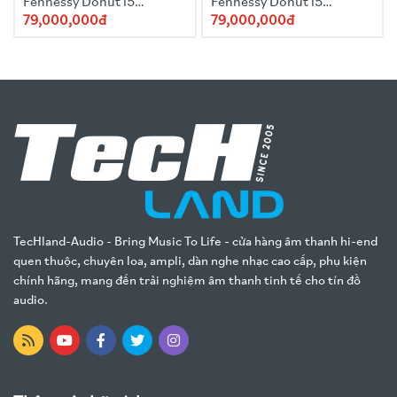
Fennessy Donut i5
Fennessy Donut i5
Quicksand 2025 Red
Quicksand 2025
79,000,000đ
79,000,000đ
TecHland-Audio - Bring Music To Life - cửa hàng âm thanh hi-end
quen thuộc, chuyên loa, ampli, dàn nghe nhạc cao cấp, phụ kiện
chính hãng, mang đến trải nghiệm âm thanh tinh tế cho tín đồ
audio.