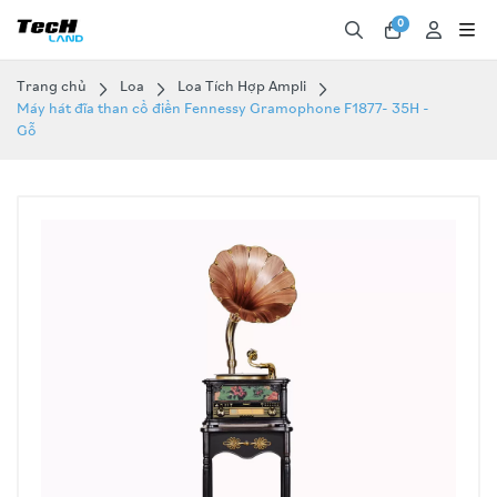
0
Trang chủ
Loa
Loa Tích Hợp Ampli
Máy hát đĩa than cổ điển Fennessy Gramophone F1877- 35H -
Gỗ