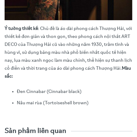
Ý tưởng thiết kế
: Chủ đề là áo dài phong cách Thượng Hải, với
thiết kế đơn giản và thon gọn, theo phong cách nội thất ART
DECO của Thượng Hải cũ vào những năm 1930, trầm tĩnh và
hùng vĩ, sử dụng bảng màu nhà phổ biến nhất quốc tế hiện
nay, lụa màu xanh ngọc làm màu chính, thể hiện sự thanh lịch
cổ điển và thời trang của áo dài phong cách Thượng Hải.
Màu
sắc:
Đen Cinnabar (Cinnabar black)
Nâu mai rùa (Tortoiseshell brown)
Video trải nghiệm sản phẩm
Function
:Turbo HiFi, LP, Bluetooth, USB, CD, FM Radio.
Sản phẩm liên quan
Đĩa xoay ba tốc độ (33/45/78), tương thích với đĩa