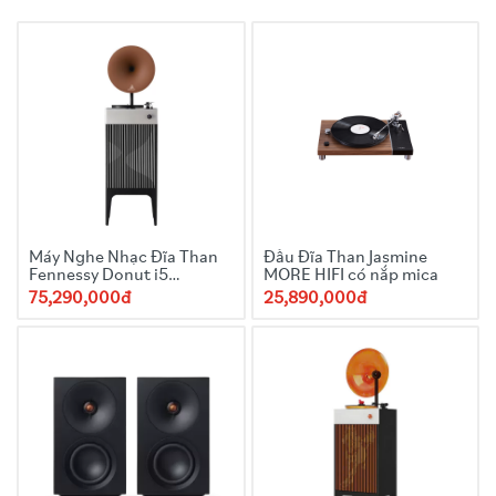
18/25/30cm
Công suất
: 100w(150w tối đa)
Hệ thống loa
: 2.1
Máy Nghe Nhạc Đĩa Than
Đầu Đĩa Than Jasmine
Fennessy Donut i5
MORE HIFI có nắp mica
Quicksand 2025 kèn
75,290,000đ
25,890,000đ
Snake