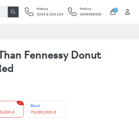
Hotline
Hotline
0
0243.8.524.524
0944989395
Than Fennessy Donut
Red
Black
0,000 đ
79,000,000 đ