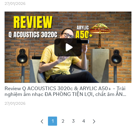
Peyroux)
27/01/2026
Review Q ACOUSTICS 3020c & ARYLIC A50+ – Trải
nghiệm âm nhạc ĐA PHÒNG TIỆN LỢI, chất âm ẤN
TƯỢNG!
27/01/2026
1
2
3
4