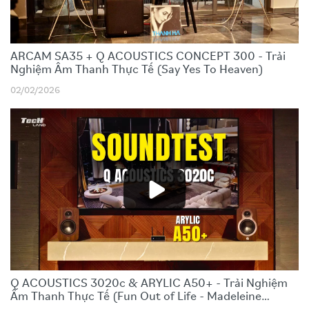
ARCAM SA35 + Q ACOUSTICS CONCEPT 300 - Trải
Nghiệm Âm Thanh Thực Tế (Say Yes To Heaven)
02/02/2026
Q ACOUSTICS 3020c & ARYLIC A50+ - Trải Nghiệm
Âm Thanh Thực Tế (Fun Out of Life - Madeleine