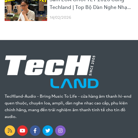
Techland | Top Bộ Dàn Nghe Nhạc
Hay, Hiện Đại và Đáng Tiền (Phần
14/02/2026
2)
TecHland-Audio - Bring Music To Life - cửa hàng âm thanh hi-end
quen thuộc, chuyên loa, ampli, dàn nghe nhạc cao cấp, phụ kiện
chính hãng, mang đến trải nghiệm âm thanh tinh tế cho tín đồ
audio.