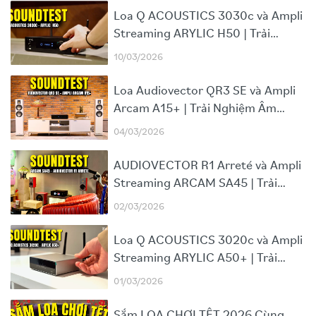
Loa Q ACOUSTICS 3030c và Ampli
Streaming ARYLIC H50 | Trải
Nghiệm Âm Thanh Thực Tế
10/03/2026
Loa Audiovector QR3 SE và Ampli
Arcam A15+ | Trải Nghiệm Âm
Thanh Thực Tế (Stand By Me)
04/03/2026
AUDIOVECTOR R1 Arreté và Ampli
Streaming ARCAM SA45 | Trải
Nghiệm Âm Thanh Hi-end Thực Tế
02/03/2026
Loa Q ACOUSTICS 3020c và Ampli
Streaming ARYLIC A50+ | Trải
Nghiệm Âm Thanh Thực Tế (Blues)
01/03/2026
Sắm LOA CHƠI TẾT 2026 Cùng