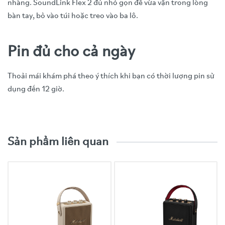
nhàng. SoundLink Flex 2 đủ nhỏ gọn để vừa vặn trong lòng
bàn tay, bỏ vào túi hoặc treo vào ba lô.
Pin đủ cho cả ngày
Thoải mái khám phá theo ý thích khi bạn có thời lượng pin sử
dụng đến 12 giờ.
Video trải nghiệm sản phẩm
Đặc tính
Thông số kỹ thuật
Sản phẩm liên quan
Model
SoundLink Flex 2 (Gen 2)
Hãng sản xuất
Bose
Đơn vị nhập
Công ty TNHH Universal Procurement Systems
khẩu
Việt Nam (UPSV)
Công nghệ âm
PositionIQ, Snapdragon Sound, Stereo/Party
thanh
Mode, SimpleSync
Chuẩn
Bluetooth 5.3 (Phạm vi kết nối lên đến 9m)
Bluetooth