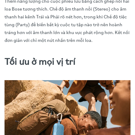
Thêm năng lượng cho cuộc phiêu lưu bằng cách ghép nối hai
loa Bose tương thích. Chế độ âm thanh nổi (Stereo) cho âm
thanh hai kênh Trái và Phải rõ nét hơn, trong khi Chế độ tiệc
tùng (Party) để biến bất kỳ cuộc tụ tập nào trở nên hoành
tráng hơn với âm thanh lớn và khu vực phát rộng hơn. Kết nối
đơn giản với chỉ một nút nhấn trên mỗi loa.
Tối ưu ở mọi vị trí