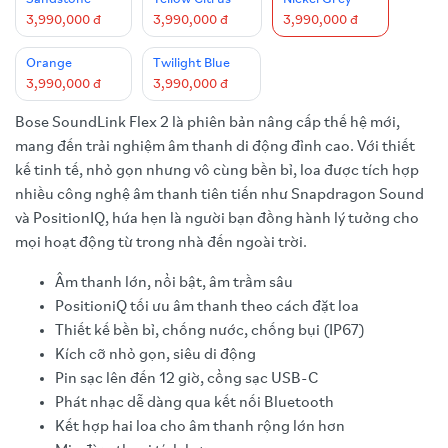
3,990,000 đ
3,990,000 đ
3,990,000 đ
Orange
Twilight Blue
3,990,000 đ
3,990,000 đ
Bose SoundLink Flex 2 là phiên bản nâng cấp thế hệ mới,
mang đến trải nghiệm âm thanh di động đỉnh cao. Với thiết
kế tinh tế, nhỏ gọn nhưng vô cùng bền bỉ, loa được tích hợp
nhiều công nghệ âm thanh tiên tiến như Snapdragon Sound
và PositionIQ, hứa hẹn là người bạn đồng hành lý tưởng cho
mọi hoạt động từ trong nhà đến ngoài trời.
Âm thanh lớn, nổi bật, âm trầm sâu
PositioniQ tối ưu âm thanh theo cách đặt loa
Thiết kế bền bỉ, chống nước, chống bụi (IP67)
Kích cỡ nhỏ gọn, siêu di động
Pin sạc lên đến 12 giờ, cổng sạc USB-C
Phát nhạc dễ dàng qua kết nối Bluetooth
Kết hợp hai loa cho âm thanh rộng lớn hơn