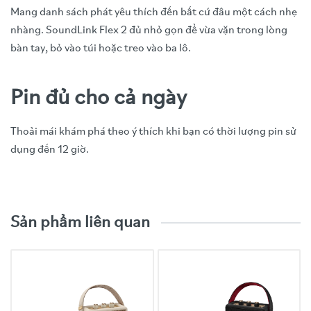
Mang danh sách phát yêu thích đến bất cứ đâu một cách nhẹ
nhàng. SoundLink Flex 2 đủ nhỏ gọn để vừa vặn trong lòng
bàn tay, bỏ vào túi hoặc treo vào ba lô.
Pin đủ cho cả ngày
Thoải mái khám phá theo ý thích khi bạn có thời lượng pin sử
dụng đến 12 giờ.
Video trải nghiệm sản phẩm
Đặc tính
Thông số kỹ thuật
Sản phẩm liên quan
Model
SoundLink Flex 2 (Gen 2)
Hãng sản xuất
Bose
Đơn vị nhập
Công ty TNHH Universal Procurement Systems
khẩu
Việt Nam (UPSV)
Công nghệ âm
PositionIQ, Snapdragon Sound, Stereo/Party
thanh
Mode, SimpleSync