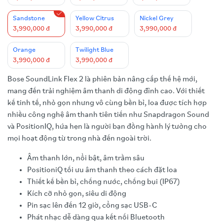
Sandstone
Yellow Citrus
Nickel Grey
3,990,000 đ
3,990,000 đ
3,990,000 đ
Orange
Twilight Blue
3,990,000 đ
3,990,000 đ
Bose SoundLink Flex 2 là phiên bản nâng cấp thế hệ mới,
mang đến trải nghiệm âm thanh di động đỉnh cao. Với thiết
kế tinh tế, nhỏ gọn nhưng vô cùng bền bỉ, loa được tích hợp
nhiều công nghệ âm thanh tiên tiến như Snapdragon Sound
và PositionIQ, hứa hẹn là người bạn đồng hành lý tưởng cho
mọi hoạt động từ trong nhà đến ngoài trời.
Âm thanh lớn, nổi bật, âm trầm sâu
PositioniQ tối ưu âm thanh theo cách đặt loa
Thiết kế bền bỉ, chống nước, chống bụi (IP67)
Kích cỡ nhỏ gọn, siêu di động
Pin sạc lên đến 12 giờ, cổng sạc USB-C
Phát nhạc dễ dàng qua kết nối Bluetooth